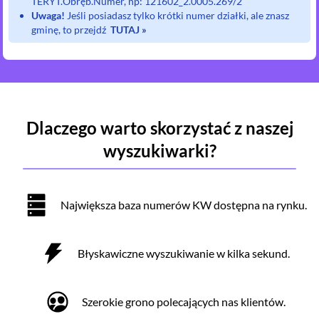
TERYT.Obręb.Numer, np: 121602_2.0005.269/2
Uwaga!
Jeśli posiadasz tylko krótki numer działki, ale znasz
gminę, to przejdź
TUTAJ »
Dlaczego warto skorzystać z naszej
wyszukiwarki?
Największa baza numerów KW dostępna na rynku.
Błyskawiczne wyszukiwanie w kilka sekund.
Szerokie grono polecających nas klientów.