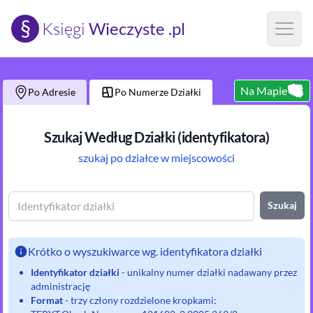
§
Księgi
Wieczyste .pl
Open m
Na Mapie
Po Adresie
Po Numerze Działki
Szukaj Według Działki (identyfikatora)
szukaj po działce w miejscowości
Szukaj
Krótko o wyszukiwarce wg. identyfikatora działki
Identyfikator działki
- unikalny numer działki nadawany przez
administrację
Format
- trzy człony rozdzielone kropkami: