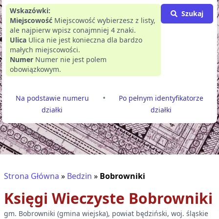
Wskazówki:
Szukaj
Miejscowość
Miejscowość wybierzesz z listy,
ale najpierw wpisz conajmniej 4 znaki.
Ulica
Ulica nie jest konieczna dla bardzo
małych miejscowości.
Numer
Numer nie jest polem
obowiązkowym.
•
Na podstawie numeru
Po pełnym identyfikatorze
działki
działki
Strona Główna
»
Bedzin
»
Bobrowniki
Księgi Wieczyste
Bobrowniki
gm.
Bobrowniki
(
gmina wiejska
), powiat
będziński
, woj.
śląskie