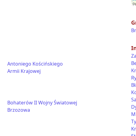
G
B
I
Z
B
Antoniego Kościńskiego
K
Armii Krajowej
R
B
K
S
Bohaterów II Wojny Światowej
D
Brzozowa
M
T
K