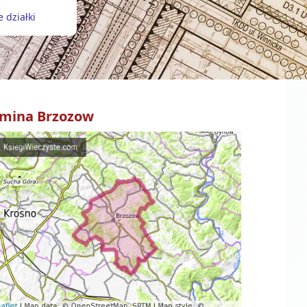
 działki
mina
Brzozow