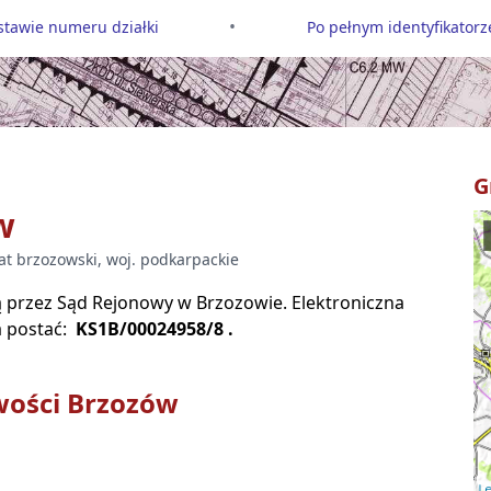
•
tawie numeru działki
Po pełnym identyfikatorze
G
w
iat
brzozowski
, woj.
podkarpackie
są przez Sąd Rejonowy w
Brzozowie
. Elektroniczna
 postać:
KS1B/00024958/8
.
wości
Brzozów