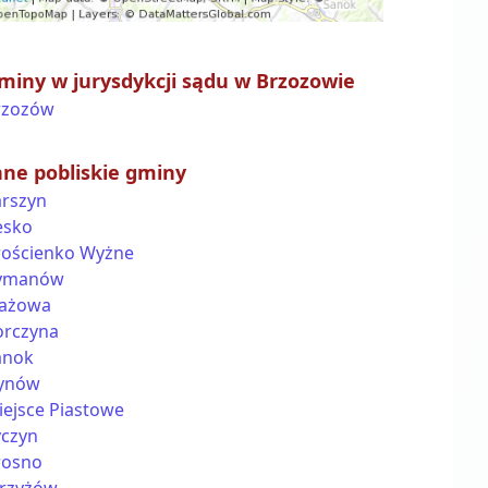
miny w jurysdykcji sądu w Brzozowie
rzozów
nne pobliskie gminy
arszyn
esko
rościenko Wyżne
ymanów
łażowa
orczyna
anok
ynów
iejsce Piastowe
yczyn
rosno