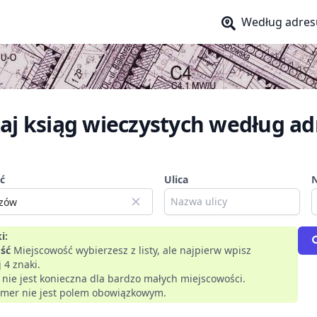
Według adres
aj ksiąg wieczystych według ad
ć
Ulica
i:
ść
Miejscowość wybierzesz z listy, ale najpierw wpisz
 4 znaki.
a nie jest konieczna dla bardzo małych miejscowości.
mer nie jest polem obowiązkowym.