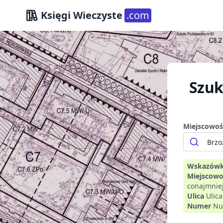
Księgi Wieczyste
.com
Szuk
Miejscowoś
Wskazówk
Miejscowo
conajmniej
Ulica
Ulic
Numer
Nu