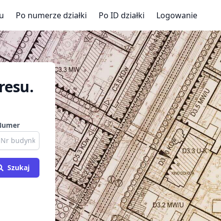
u
Po numerze działki
Po ID działki
Logowanie
resu.
Numer
Szukaj