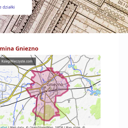
 działki
mina
Gniezno