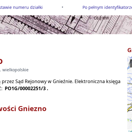
•
tawie numeru działki
Po pełnym identyfikatorze
G
o
.
wielkopolskie
są przez Sąd Rejonowy w
Gnieźnie
. Elektroniczna księga
ć:
PO1G/00002251/3
.
wości
Gniezno