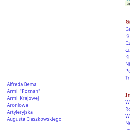
G
G
K
C
Ł
K
N
P
T
Alfreda Bema
Armii "Poznan"
I
Armii Krajowej
W
Aroniowa
R
Artyleryjska
W
Augusta Cieszkowskiego
N