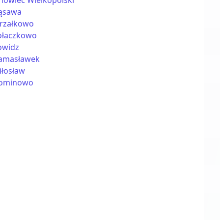
nowiec Wielkopolski
ąsawa
trzałkowo
ołaczkowo
owidz
amasławek
iłosław
ominowo