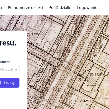
u
Po numerze działki
Po ID działki
Logowanie
resu.
Numer
Szukaj