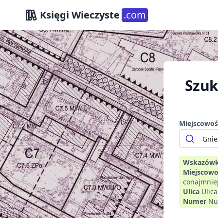
Księgi Wieczyste
.com
Szuk
Miejscowoś
Wskazówk
Miejscowo
conajmniej
Ulica
Ulic
Numer
Nu