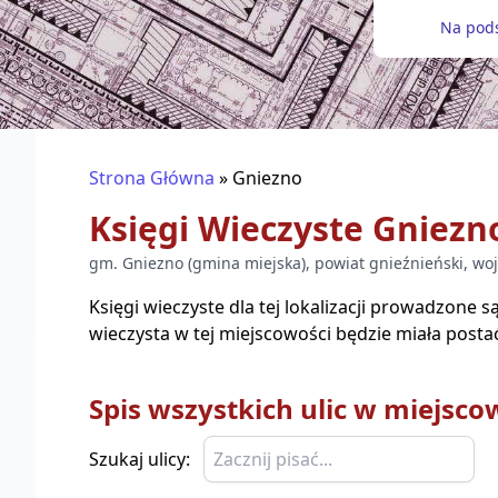
Na pods
Strona Główna
»
Gniezno
Księgi Wieczyste
Gniezn
gm.
Gniezno
(
gmina miejska
), powiat
gnieźnieński
, woj
Księgi wieczyste dla tej lokalizacji prowadzone 
wieczysta w tej miejscowości będzie miała posta
Spis wszystkich ulic w miejsco
Szukaj ulicy: