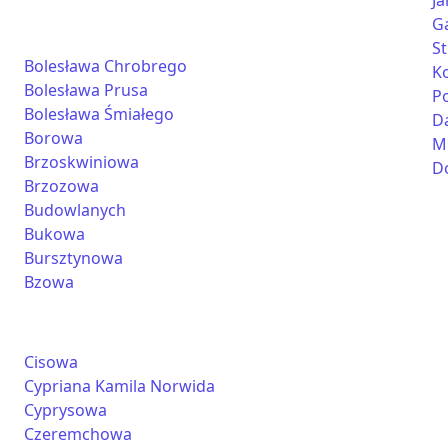
Ja
G
S
Bolesława Chrobrego
K
Bolesława Prusa
P
Bolesława Śmiałego
D
Borowa
M
Brzoskwiniowa
D
Brzozowa
Budowlanych
Bukowa
Bursztynowa
Bzowa
Cisowa
Cypriana Kamila Norwida
Cyprysowa
Czeremchowa