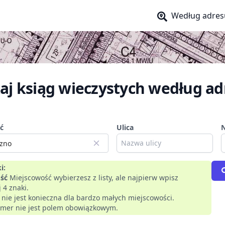
Według adres
aj ksiąg wieczystych według ad
ć
Ulica
i:
ść
Miejscowość wybierzesz z listy, ale najpierw wpisz
 4 znaki.
a nie jest konieczna dla bardzo małych miejscowości.
mer nie jest polem obowiązkowym.