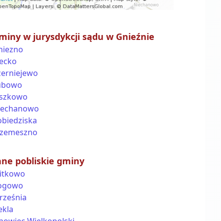
miny w jurysdykcji sądu w Gnieźnie
niezno
łecko
zerniejewo
ubowo
iszkowo
iechanowo
obiedziska
rzemeszno
nne pobliskie gminy
itkowo
ogowo
rześnia
ekla