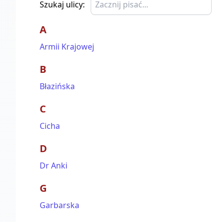
Szukaj ulicy:
A
Armii Krajowej
B
Błazińska
C
Cicha
D
Dr Anki
G
Garbarska