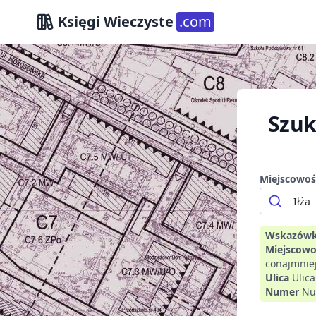
Księgi Wieczyste
.com
Szuk
Miejscowoś
Wskazówk
Miejscowo
conajmniej
Ulica
Ulic
Numer
Nu