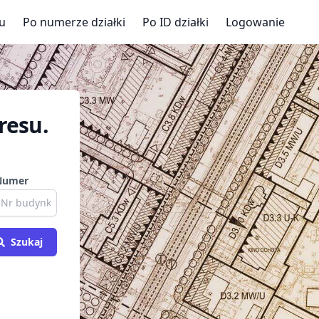
u
Po numerze działki
Po ID działki
Logowanie
resu.
Numer
Szukaj