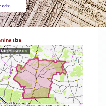
 działki
mina
Ilza