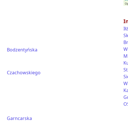
I
Ił
S
B
W
Bodzentyńska
M
K
S
Czachowskiego
S
W
K
G
O
Garncarska