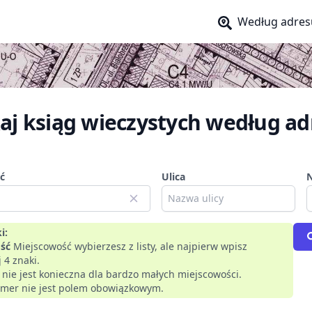
Według adres
aj ksiąg wieczystych według ad
ć
Ulica
i:
ść
Miejscowość wybierzesz z listy, ale najpierw wpisz
 4 znaki.
a nie jest konieczna dla bardzo małych miejscowości.
mer nie jest polem obowiązkowym.