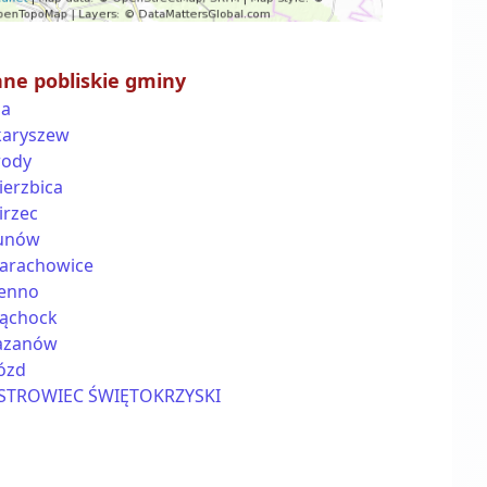
nne pobliskie gminy
ża
karyszew
rody
ierzbica
irzec
unów
tarachowice
ienno
ąchock
azanów
ózd
STROWIEC ŚWIĘTOKRZYSKI