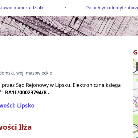
•
tawie numeru działki
Po pełnym identyfikatorze
G
domski
, woj.
mazowieckie
są przez Sąd Rejonowy w
Lipsku
. Elektroniczna księga
ć:
RA1L/00023794/8
.
ości: Lipsko
wości
Iłża