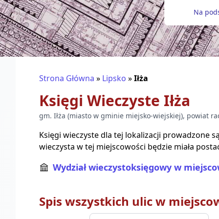
Na pods
Strona Główna
»
Lipsko
»
Iłża
Księgi Wieczyste
Iłża
gm.
Iłża
(
miasto w gminie miejsko-wiejskiej
), powiat
ra
Księgi wieczyste dla tej lokalizacji prowadzone 
wieczysta w tej miejscowości będzie miała posta
Wydział wieczystoksięgowy w miejscow
Spis wszystkich ulic w miejsco