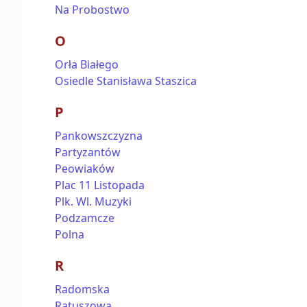
Na Probostwo
O
Orła Białego
Osiedle Stanisława Staszica
P
Pankowszczyzna
Partyzantów
Peowiaków
Plac 11 Listopada
Plk. Wl. Muzyki
Podzamcze
Polna
R
Radomska
Ratuszowa