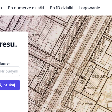
u
Po numerze działki
Po ID działki
Logowanie
resu.
Numer
Szukaj