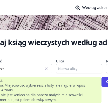
Według adres
aj ksiąg wieczystych według ad
ć
Ulica
i:
ść
Miejscowość wybierzesz z listy, ale najpierw wpisz
 4 znaki.
a nie jest konieczna dla bardzo małych miejscowości.
mer nie jest polem obowiązkowym.