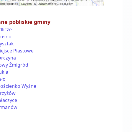
nne pobliskie gminy
dlicze
rosno
ysztak
iejsce Piastowe
orczyna
owy Żmigród
ukla
sło
rościenko Wyżne
trzyżów
ołaczyce
ymanów