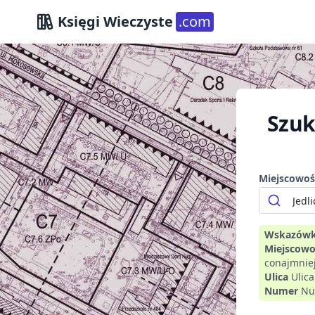
Księgi Wieczyste
.com
Szuk
Miejscowoś
Wskazówk
Miejscowo
conajmniej
Ulica
Ulic
Numer
Nu