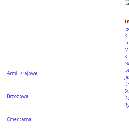
I
Je
K
Fr
M
K
N
D
Armii Krajowej
Ja
K
S
Brzozowa
K
R
Cmentarna