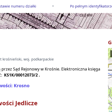
•
tawie numeru działki
Po pełnym identyfikatorze
G
at
krośnieński
, woj.
podkarpackie
są przez Sąd Rejonowy w
Krośnie
. Elektroniczna księga
ć:
KS1K/00012073/2
.
wości: Krosno
wości
Jedlicze