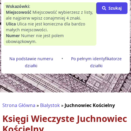
Wskazówki:
Szukaj
Miejscowość
Miejscowość wybierzesz z listy,
ale najpierw wpisz conajmniej 4 znaki.
Ulica
Ulica nie jest konieczna dla bardzo
małych miejscowości.
Numer
Numer nie jest polem
obowiązkowym.
•
Na podstawie numeru
Po pełnym identyfikatorze
działki
działki
Strona Główna
»
Bialystok
»
Juchnowiec Kościelny
Księgi Wieczyste
Juchnowiec
Kościelny