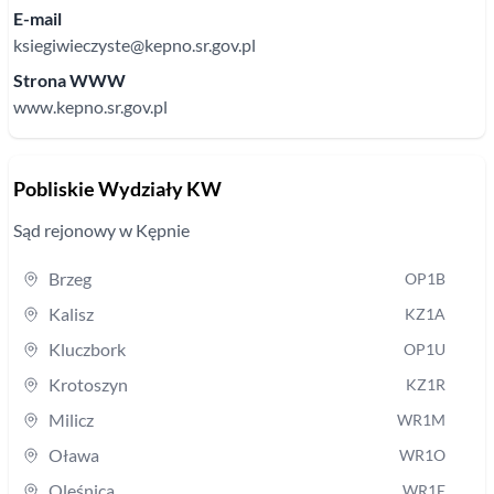
E-mail
ksiegiwieczyste@kepno.sr.gov.pl
Strona WWW
www.kepno.sr.gov.pl
Pobliskie Wydziały KW
Sąd rejonowy
w Kępnie
Brzeg
OP1B
Kalisz
KZ1A
Kluczbork
OP1U
Krotoszyn
KZ1R
Milicz
WR1M
Oława
WR1O
Oleśnica
WR1E