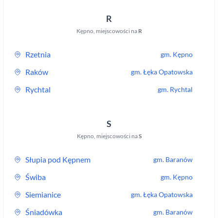
R
Kępno
,
miejscowości na
R
Rzetnia
gm.
Kępno
Raków
gm.
Łęka Opatowska
Rychtal
gm.
Rychtal
S
Kępno
,
miejscowości na
S
Słupia pod Kępnem
gm.
Baranów
Świba
gm.
Kępno
Siemianice
gm.
Łęka Opatowska
Śniadówka
gm.
Baranów