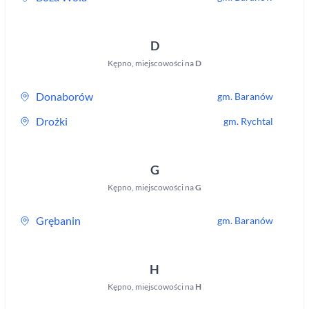
D
Kępno
,
miejscowości na
D
Donaborów
gm.
Baranów
Drożki
gm.
Rychtal
G
Kępno
,
miejscowości na
G
Grębanin
gm.
Baranów
H
Kępno
,
miejscowości na
H