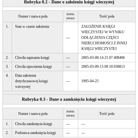
Rubryka 0.2 - Dane o założeniu księgi wieczystej
Indeks
Numer i nazwa pola
Treść pola
zmiany
1.
Stan w czasie założenia
ZAŁOŻENIE KSIĘGI
WIECZYSTEJ W WYNIKU
---
ODŁĄCZENIA CZĘŚCI
NIERUCHOMOŚCI Z INNEJ
KSIĘGI WIECZYSTEJ
2.
Chwila zapisania księgi
---
2005-03-08-14.21.07.408406
3.
Chwila ujawnienia księgi
---
2005-03-09-15.09.10.038813
4.
Data założenia
dotychczasowej księgi
---
1995-04-25
wieczystej
Rubryka 0.3 - Dane o zamknięciu księgi wieczystej
Indeks
Numer i nazwa pola
Treść pola
zmiany
1.
Chwila zamknięcia księgi
---
---
2.
Podstawa zamknięcia księgi
---
---