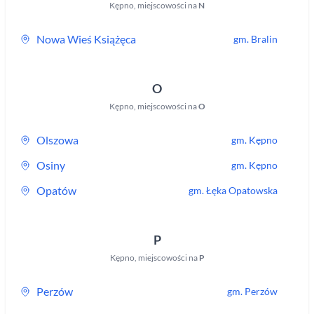
Kępno
,
miejscowości na
N
Nowa Wieś Książęca
gm.
Bralin
O
Kępno
,
miejscowości na
O
Olszowa
gm.
Kępno
Osiny
gm.
Kępno
Opatów
gm.
Łęka Opatowska
P
Kępno
,
miejscowości na
P
Perzów
gm.
Perzów