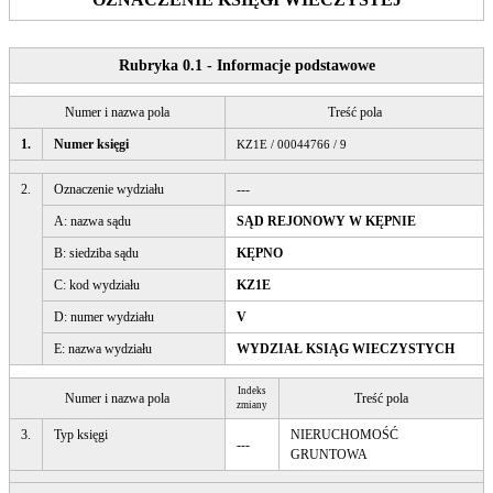
Rubryka 0.1 - Informacje podstawowe
Numer i nazwa pola
Treść pola
1.
Numer księgi
KZ1E / 00044766 / 9
2.
Oznaczenie wydziału
---
A: nazwa sądu
SĄD REJONOWY W KĘPNIE
B: siedziba sądu
KĘPNO
C: kod wydziału
KZ1E
D: numer wydziału
V
E: nazwa wydziału
WYDZIAŁ KSIĄG WIECZYSTYCH
Indeks
Numer i nazwa pola
Treść pola
zmiany
3.
Typ księgi
NIERUCHOMOŚĆ
---
GRUNTOWA