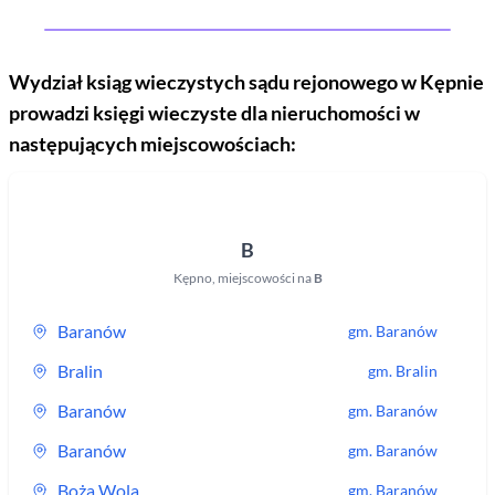
Wydział ksiąg wieczystych sądu rejonowego
w Kępnie
prowadzi księgi wieczyste dla nieruchomości w
następujących miejscowościach:
B
Kępno
,
miejscowości na
B
Baranów
gm.
Baranów
Bralin
gm.
Bralin
Baranów
gm.
Baranów
Baranów
gm.
Baranów
Boża Wola
gm.
Baranów