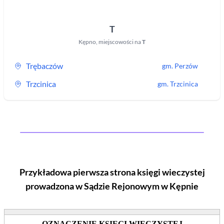
T
Kępno
,
miejscowości na
T
Trębaczów
gm.
Perzów
Trzcinica
gm.
Trzcinica
Przykładowa pierwsza strona księgi wieczystej
prowadzona w Sądzie Rejonowym
w Kępnie
OZNACZENIE KSIĘGI WIECZYSTEJ