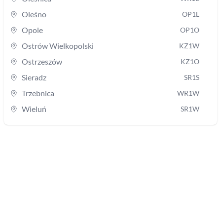
Oleśno
OP1L
Opole
OP1O
Ostrów Wielkopolski
KZ1W
Ostrzeszów
KZ1O
Sieradz
SR1S
Trzebnica
WR1W
Wieluń
SR1W