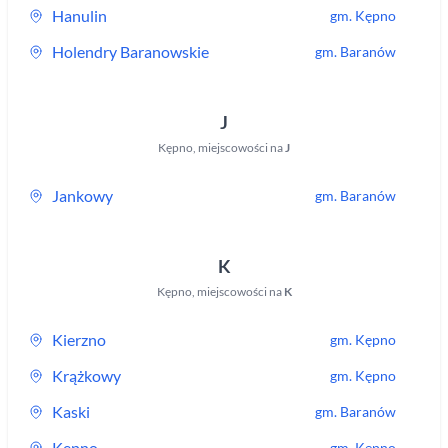
Hanulin
gm.
Kępno
Holendry Baranowskie
gm.
Baranów
J
Kępno
,
miejscowości na
J
Jankowy
gm.
Baranów
K
Kępno
,
miejscowości na
K
Kierzno
gm.
Kępno
Krążkowy
gm.
Kępno
Kaski
gm.
Baranów
Kępno
gm.
Kępno