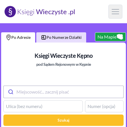
§
Księgi
Wieczyste .pl
Open m
Na Mapie
Po Adresie
Po Numerze Działki
Księgi Wieczyste
Kępno
pod Sądem Rejonowym
w Kępnie
Miejscowość... zacznij pisać
Szukaj