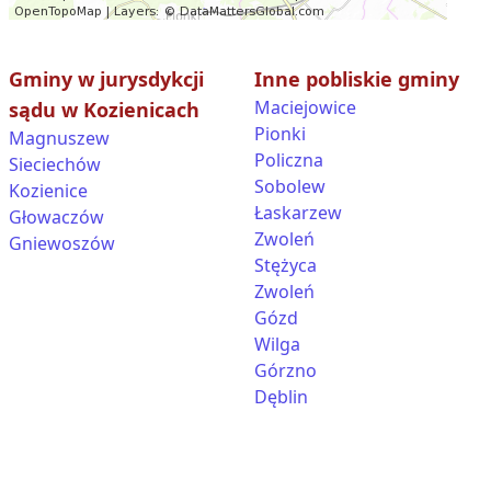
Gminy w jurysdykcji
Inne pobliskie gminy
Maciejowice
sądu w Kozienicach
Pionki
Magnuszew
Policzna
Sieciechów
Sobolew
Kozienice
Łaskarzew
Głowaczów
Zwoleń
Gniewoszów
Stężyca
Zwoleń
Gózd
Wilga
Górzno
Dęblin