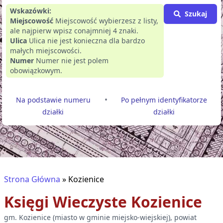
Wskazówki:
Szukaj
Miejscowość
Miejscowość wybierzesz z listy,
ale najpierw wpisz conajmniej 4 znaki.
Ulica
Ulica nie jest konieczna dla bardzo
małych miejscowości.
Numer
Numer nie jest polem
obowiązkowym.
•
Na podstawie numeru
Po pełnym identyfikatorze
działki
działki
Strona Główna
»
Kozienice
Księgi Wieczyste
Kozienice
gm.
Kozienice
(
miasto w gminie miejsko-wiejskiej
), powiat