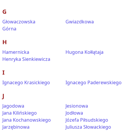
G
Głowaczowska
Gwiazdkowa
Górna
H
Hamernicka
Hugona Kołłątaja
Henryka Sienkiewicza
I
Ignacego Krasickiego
Ignacego Paderewskiego
J
Jagodowa
Jesionowa
Jana Kilińskiego
Jodłowa
Jana Kochanowskiego
Józefa Piłsudskiego
Jarzębinowa
Juliusza Słowackiego