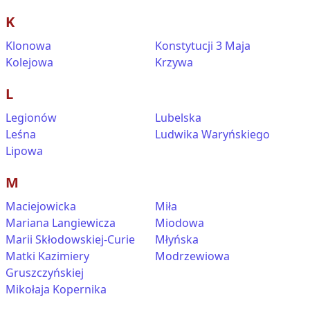
K
Klonowa
Konstytucji 3 Maja
Kolejowa
Krzywa
L
Legionów
Lubelska
Leśna
Ludwika Waryńskiego
Lipowa
M
Maciejowicka
Miła
Mariana Langiewicza
Miodowa
Marii Skłodowskiej-Curie
Młyńska
Matki Kazimiery
Modrzewiowa
Gruszczyńskiej
Mikołaja Kopernika