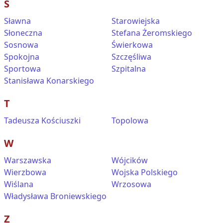
S
Sławna
Starowiejska
Słoneczna
Stefana Żeromskiego
Sosnowa
Świerkowa
Spokojna
Szczęśliwa
Sportowa
Szpitalna
Stanisława Konarskiego
T
Tadeusza Kościuszki
Topolowa
W
Warszawska
Wójcików
Wierzbowa
Wojska Polskiego
Wiślana
Wrzosowa
Władysława Broniewskiego
Z