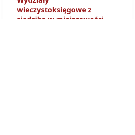
wieczystoksięgowe z
siedzibą w miejscowości
Kozienice
Sąd Rejonowy
w Kozienicach
- Wydział Ksiąg
Wieczystych
w Kozienicach
otrzymał kod
wydziału
RA1K
. Tym prefiksem
numerowane są wszystkie Księgi Wieczyste
obsługiwane przez Wydział Ksiąg
Wieczystych Sądu w
w Kozienicach
. Księga
wieczysta prowadzona przez ten sąd będzie
miała postać:
RA1K/00058115/8
.
Księgi wieczyste
prowadzone przez sąd
wieczystoksięgowy
w Kozienicach
można
przeglądać osobiście w siedzibie wydziału,
adres:
ul.
Konstytucji 3 Maja
22
,
26-901
Kozienice