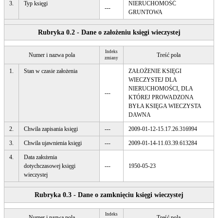
3.
Typ księgi
NIERUCHOMOŚĆ
---
GRUNTOWA
Rubryka 0.2 - Dane o założeniu księgi wieczystej
Indeks
Numer i nazwa pola
Treść pola
zmiany
1.
Stan w czasie założenia
ZAŁOŻENIE KSIĘGI
WIECZYSTEJ DLA
NIERUCHOMOŚCI, DLA
---
KTÓREJ PROWADZONA
BYŁA KSIĘGA WIECZYSTA
DAWNA
2.
Chwila zapisania księgi
---
2009-01-12-15.17.26.316994
3.
Chwila ujawnienia księgi
---
2009-01-14-11.03.39.613284
4.
Data założenia
dotychczasowej księgi
---
1950-05-23
wieczystej
Rubryka 0.3 - Dane o zamknięciu księgi wieczystej
Indeks
Numer i nazwa pola
Treść pola