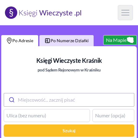
§
Księgi
Wieczyste .pl
Open m
Na Mapie
Po Adresie
Po Numerze Działki
Księgi Wieczyste
Kraśnik
pod Sądem Rejonowym
w Kraśniku
Miejscowość... zacznij pisać
Szukaj