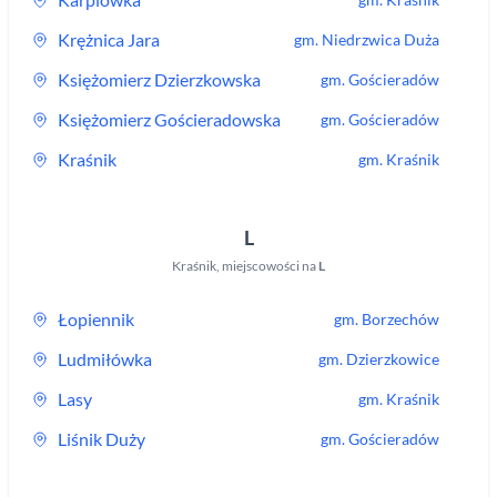
Krężnica Jara
gm.
Niedrzwica Duża
Księżomierz Dzierzkowska
gm.
Gościeradów
Księżomierz Gościeradowska
gm.
Gościeradów
Kraśnik
gm.
Kraśnik
L
Kraśnik
,
miejscowości na
L
Łopiennik
gm.
Borzechów
Ludmiłówka
gm.
Dzierzkowice
Lasy
gm.
Kraśnik
Liśnik Duży
gm.
Gościeradów