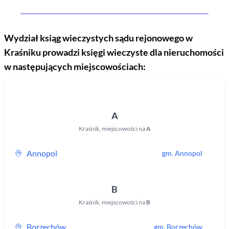
Wydział ksiąg wieczystych sądu rejonowego
w
Kraśniku
prowadzi księgi wieczyste dla nieruchomości
w następujących miejscowościach:
A
Kraśnik
,
miejscowości na
A
Annopol
gm.
Annopol
B
Kraśnik
,
miejscowości na
B
Borzechów
gm.
Borzechów