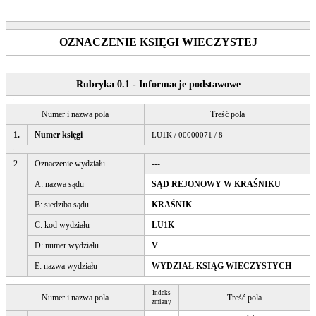
OZNACZENIE KSIĘGI WIECZYSTEJ
Rubryka 0.1 - Informacje podstawowe
Numer i nazwa pola
Treść pola
1.
Numer księgi
LU1K / 00000071 / 8
2.
Oznaczenie wydziału
---
A: nazwa sądu
SĄD REJONOWY W KRAŚNIKU
B: siedziba sądu
KRAŚNIK
C: kod wydziału
LU1K
D: numer wydziału
V
E: nazwa wydziału
WYDZIAŁ KSIĄG WIECZYSTYCH
Indeks
Numer i nazwa pola
Treść pola
zmiany