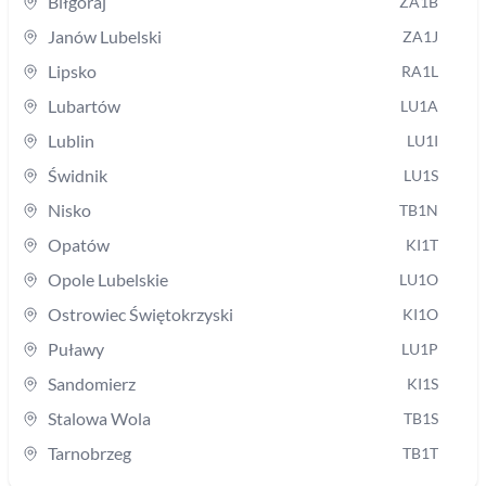
Biłgoraj
ZA1B
Janów Lubelski
ZA1J
Lipsko
RA1L
Lubartów
LU1A
Lublin
LU1I
Świdnik
LU1S
Nisko
TB1N
Opatów
KI1T
Opole Lubelskie
LU1O
Ostrowiec Świętokrzyski
KI1O
Puławy
LU1P
Sandomierz
KI1S
Stalowa Wola
TB1S
Tarnobrzeg
TB1T