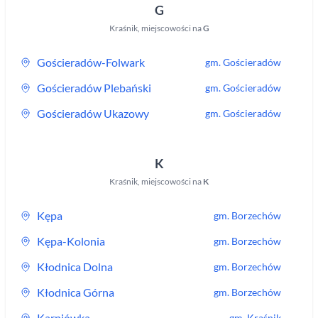
G
Kraśnik
,
miejscowości na
G
Gościeradów-Folwark
gm.
Gościeradów
Gościeradów Plebański
gm.
Gościeradów
Gościeradów Ukazowy
gm.
Gościeradów
K
Kraśnik
,
miejscowości na
K
Kępa
gm.
Borzechów
Kępa-Kolonia
gm.
Borzechów
Kłodnica Dolna
gm.
Borzechów
Kłodnica Górna
gm.
Borzechów
Karpiówka
gm.
Kraśnik