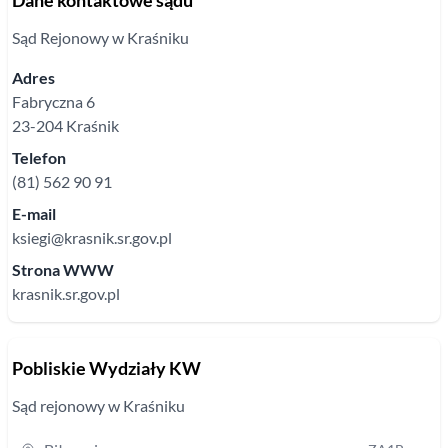
Dane kontaktowe sądu
Sąd Rejonowy
w Kraśniku
Adres
Fabryczna
6
23-204
Kraśnik
Telefon
(81) 562 90 91
E-mail
ksiegi@krasnik.sr.gov.pl
Strona WWW
krasnik.sr.gov.pl
Pobliskie Wydziały KW
Sąd rejonowy
w Kraśniku