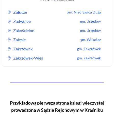
Załucze
gm.
Niedrzwica Duża
Zadworze
gm.
Urzędów
Zakościelne
gm.
Urzędów
Zalesie
gm.
Wilkołaz
Zakrzówek
gm.
Zakrzówek
Zakrzówek-Wieś
gm.
Zakrzówek
Przykładowa pierwsza strona księgi wieczystej
prowadzona w Sądzie Rejonowym
w Kraśniku