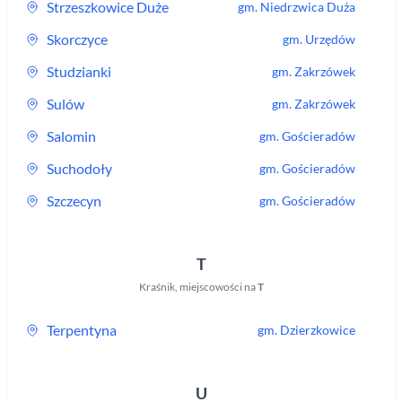
Strzeszkowice Duże
gm.
Niedrzwica Duża
Skorczyce
gm.
Urzędów
Studzianki
gm.
Zakrzówek
Sulów
gm.
Zakrzówek
Salomin
gm.
Gościeradów
Suchodoły
gm.
Gościeradów
Szczecyn
gm.
Gościeradów
T
Kraśnik
,
miejscowości na
T
Terpentyna
gm.
Dzierzkowice
U