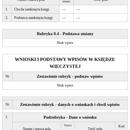
zmiany
1.
Chwila zamknięcia księgi
---
---
2.
Podstawa zamknięcia księgi
---
---
Rubryka 0.4 - Podstawa zmiany
Brak wpisu
WNIOSKI I PODSTAWY WPISÓW W KSIĘDZE
WIECZYSTEJ
Nr
Zestawienie rubryk - podstaw wpisów
Brak wpisu
Nr
Zestawienie rubryk - danych o wnioskach i chwil wpisów
1.
Podrubryka - Dane o wniosku
Wpisu
Kod
Numer i nazwa pola
Treść pola