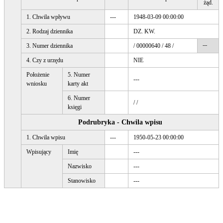
żąd.
1. Chwila wpływu
---
1948-03-09 00:00:00
2. Rodzaj dziennika
DZ. KW.
3. Numer dziennika
/ 00000640 / 48 /
---
4. Czy z urzędu
NIE
Położenie
5. Numer
---
wniosku
karty akt
6. Numer
/ /
księgi
Podrubryka - Chwila wpisu
1. Chwila wpisu
---
1950-05-23 00:00:00
Wpisujący
Imię
---
Nazwisko
---
Stanowisko
---