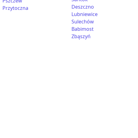
Pszczew
Deszczno
Przytoczna
Lubniewice
Sulechów
Babimost
Zbąszyń