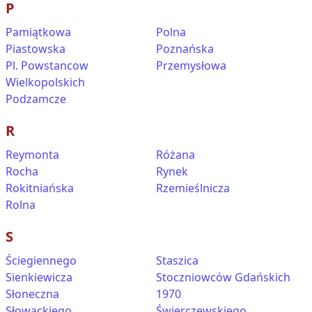
P
Pamiątkowa
Polna
Piastowska
Poznańska
Pl. Powstancow
Przemysłowa
Wielkopolskich
Podzamcze
R
Reymonta
Różana
Rocha
Rynek
Rokitniańska
Rzemieślnicza
Rolna
S
Ściegiennego
Staszica
Sienkiewicza
Stoczniowców Gdańskich
Słoneczna
1970
Słowackiego
Świerczewskiego