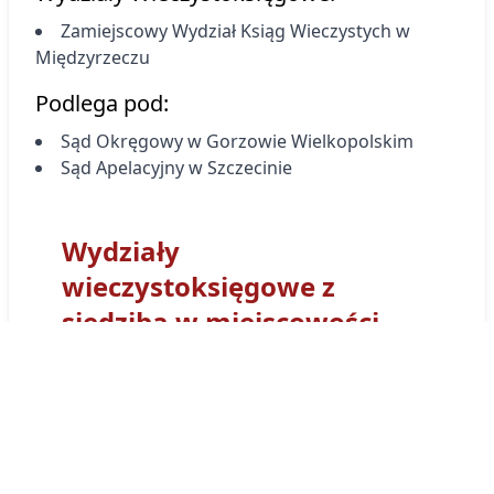
Zamiejscowy Wydział Ksiąg Wieczystych
w
Międzyrzeczu
Podlega pod:
Sąd Okręgowy w Gorzowie Wielkopolskim
Sąd Apelacyjny w Szczecinie
Wydziały
wieczystoksięgowe z
siedzibą w miejscowości
Międzyrzecz
Sąd Rejonowy
w Międzyrzeczu
- Wydział
Ksiąg Wieczystych
w Międzyrzeczu
otrzymał
kod wydziału
GW1M
. Tym prefiksem
numerowane są wszystkie Księgi Wieczyste