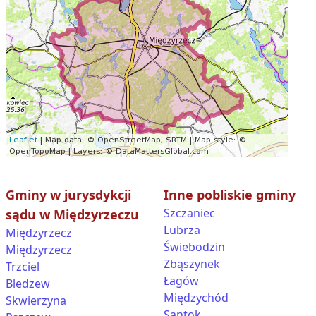
Gminy w jurysdykcji
Inne pobliskie gminy
Szczaniec
sądu w Międzyrzeczu
Lubrza
Międzyrzecz
Świebodzin
Międzyrzecz
Zbąszynek
Trzciel
Łagów
Bledzew
Międzychód
Skwierzyna
Santok