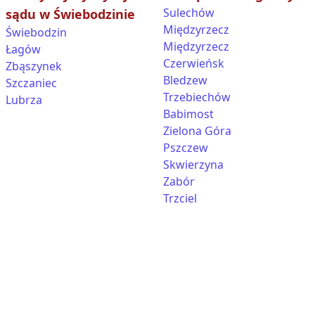
Sulechów
sądu w Świebodzinie
Międzyrzecz
Świebodzin
Międzyrzecz
Łagów
Czerwieńsk
Zbąszynek
Bledzew
Szczaniec
Trzebiechów
Lubrza
Babimost
Zielona Góra
Pszczew
Skwierzyna
Zabór
Trzciel