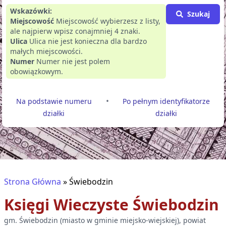
Wskazówki:
Szukaj
Miejscowość
Miejscowość wybierzesz z listy,
ale najpierw wpisz conajmniej 4 znaki.
Ulica
Ulica nie jest konieczna dla bardzo
małych miejscowości.
Numer
Numer nie jest polem
obowiązkowym.
•
Na podstawie numeru
Po pełnym identyfikatorze
działki
działki
Strona Główna
»
Świebodzin
Księgi Wieczyste
Świebodzin
gm.
Świebodzin
(
miasto w gminie miejsko-wiejskiej
), powiat