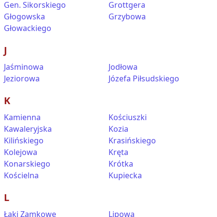
Gen. Sikorskiego
Grottgera
Głogowska
Grzybowa
Głowackiego
J
Jaśminowa
Jodłowa
Jeziorowa
Józefa Piłsudskiego
K
Kamienna
Kościuszki
Kawaleryjska
Kozia
Kilińskiego
Krasińskiego
Kolejowa
Kręta
Konarskiego
Krótka
Kościelna
Kupiecka
L
Łąki Zamkowe
Lipowa