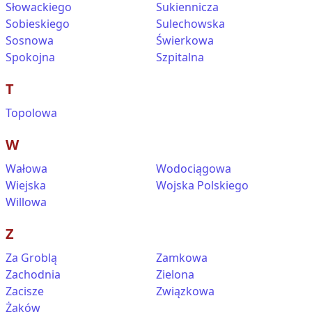
Słowackiego
Sukiennicza
Sobieskiego
Sulechowska
Sosnowa
Świerkowa
Spokojna
Szpitalna
T
Topolowa
W
Wałowa
Wodociągowa
Wiejska
Wojska Polskiego
Willowa
Z
Za Groblą
Zamkowa
Zachodnia
Zielona
Zacisze
Związkowa
Żaków