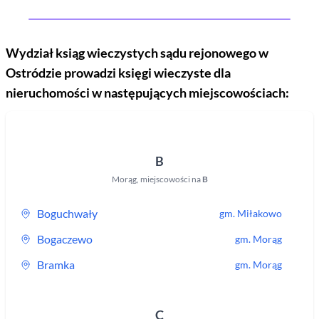
Wydział ksiąg wieczystych sądu rejonowego
w
Ostródzie
prowadzi księgi wieczyste dla
nieruchomości w następujących miejscowościach:
B
Morąg
,
miejscowości na
B
Boguchwały
gm.
Miłakowo
Bogaczewo
gm.
Morąg
Bramka
gm.
Morąg
C