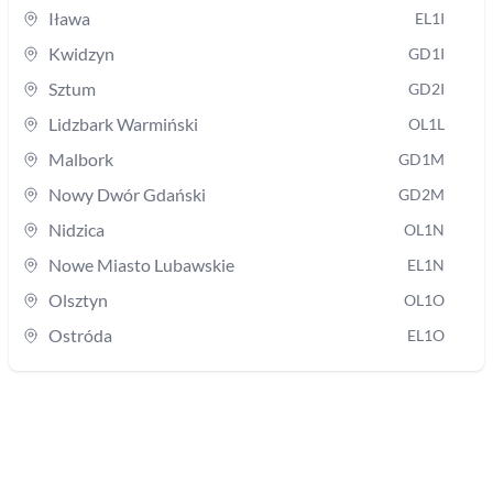
Iława
EL1I
Kwidzyn
GD1I
Sztum
GD2I
Lidzbark Warmiński
OL1L
Malbork
GD1M
Nowy Dwór Gdański
GD2M
Nidzica
OL1N
Nowe Miasto Lubawskie
EL1N
Olsztyn
OL1O
Ostróda
EL1O