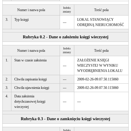
Indeks
Numer i nazwa pola
Treść pola
zmiany
3.
Typ księgi
LOKAL STANOWIĄCY
---
ODRĘBNĄ NIERUCHOMOŚĆ
Rubryka 0.2 - Dane o założeniu księgi wieczystej
Indeks
Numer i nazwa pola
Treść pola
zmiany
1.
Stan w czasie założenia
ZAŁOŻENIE KSIĘGI
---
WIECZYSTEJ W WYNIKU
WYODRĘBNIENIA LOKALU
2.
Chwila zapisania księgi
---
2009-02-26-09.07.50.115060
3.
Chwila ujawnienia księgi
---
2009-02-26-09.07.50.115060
4.
Data założenia
dotychczasowej księgi
---
---
wieczystej
Rubryka 0.3 - Dane o zamknięciu księgi wieczystej
Indeks