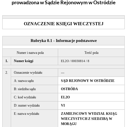
prowadzona w Sądzie Rejonowym
w Ostródzie
OZNACZENIE KSIĘGI WIECZYSTEJ
Rubryka 0.1 - Informacje podstawowe
Numer i nazwa pola
Treść pola
1.
Numer księgi
EL2O / 00030814 / 8
2.
Oznaczenie wydziału
---
A: nazwa sądu
SĄD REJONOWY W OSTRÓDZIE
B: siedziba sądu
OSTRÓDA
C: kod wydziału
EL2O
D: numer wydziału
VI
E: nazwa wydziału
ZAMIEJSCOWY WYDZIAŁ KSIĄG
WIECZYSTYCH Z SIEDZIBĄ W
MORĄGU