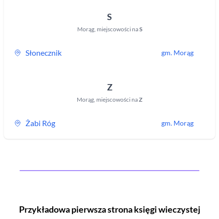
S
Morąg
,
miejscowości na
S
Słonecznik
gm.
Morąg
Z
Morąg
,
miejscowości na
Z
Żabi Róg
gm.
Morąg
Przykładowa pierwsza strona księgi wieczystej