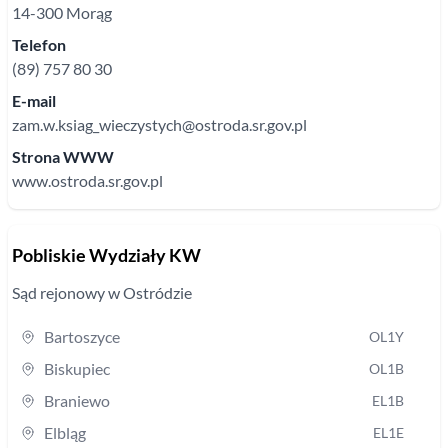
14-300
Morąg
Telefon
(89) 757 80 30
E-mail
zam.w.ksiag_wieczystych@ostroda.sr.gov.pl
Strona WWW
www.ostroda.sr.gov.pl
Pobliskie Wydziały KW
Sąd rejonowy
w Ostródzie
Bartoszyce
OL1Y
Biskupiec
OL1B
Braniewo
EL1B
Elbląg
EL1E