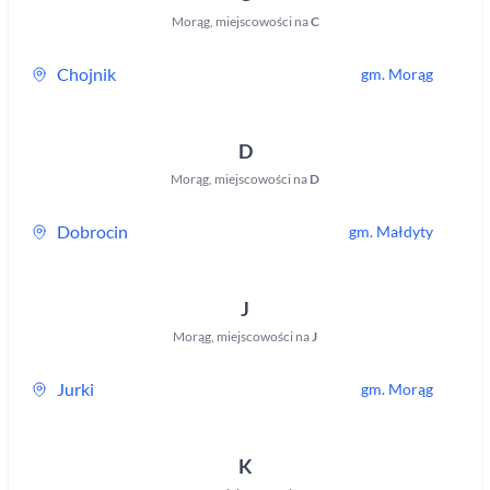
Morąg
,
miejscowości na
C
Chojnik
gm.
Morąg
D
Morąg
,
miejscowości na
D
Dobrocin
gm.
Małdyty
J
Morąg
,
miejscowości na
J
Jurki
gm.
Morąg
K