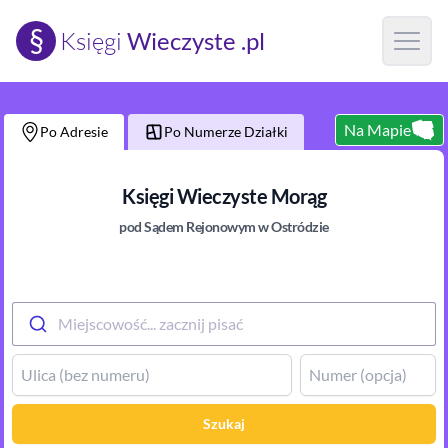
§
Księgi
Wieczyste .pl
Open m
Na Mapie
Po Adresie
Po Numerze Działki
Księgi Wieczyste
Morąg
pod Sądem Rejonowym
w Ostródzie
Miejscowość... zacznij pisać
Szukaj