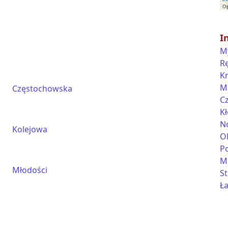
I
M
R
K
M
Częstochowska
C
K
N
Kolejowa
O
P
M
Młodości
St
Ła