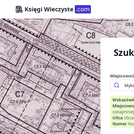
Księgi Wieczyste
.com
Szuk
Miejscowoś
Wskazówk
Miejscowo
conajmniej
Ulica
Ulic
Numer
Nu