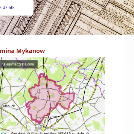
 działki
mina
Mykanow