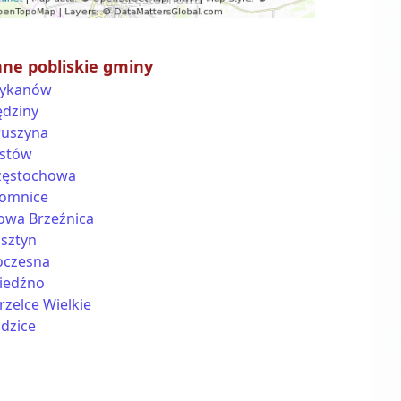
nne pobliskie gminy
ykanów
ędziny
ruszyna
stów
zęstochowa
łomnice
owa Brzeźnica
lsztyn
oczesna
iedźno
rzelce Wielkie
dzice