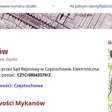
•
tawie numeru działki
Po pełnym identyfikatorze
G
ów
woj.
śląskie
są przez Sąd Rejonowy w
Częstochowie
. Elektroniczna
 postać:
CZ1C/00043379/2
.
wości: Częstochowa
wości
Mykanów