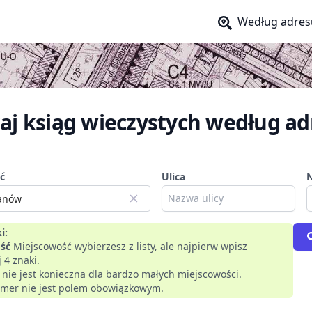
Według adres
aj ksiąg wieczystych według ad
ć
Ulica
i:
ść
Miejscowość wybierzesz z listy, ale najpierw wpisz
 4 znaki.
a nie jest konieczna dla bardzo małych miejscowości.
mer nie jest polem obowiązkowym.