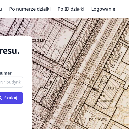
u
Po numerze działki
Po ID działki
Logowanie
resu.
Numer
Szukaj