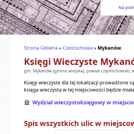
Na pods
Strona Główna
»
Czestochowa
»
Mykanów
Księgi Wieczyste
Mykan
gm.
Mykanów
(
gmina wiejska
), powiat
częstochowski
, 
Księgi wieczyste dla tej lokalizacji prowadzone 
księga wieczysta w tej miejscowości będzie miała
Wydział wieczystoksięgowy w miejsco
Spis wszystkich ulic w miejsco