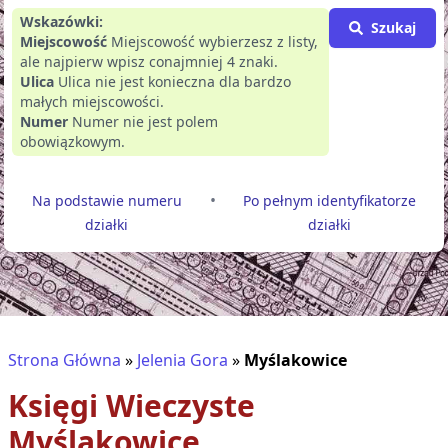
Wskazówki:
Szukaj
Miejscowość
Miejscowość wybierzesz z listy,
ale najpierw wpisz conajmniej 4 znaki.
Ulica
Ulica nie jest konieczna dla bardzo
małych miejscowości.
Numer
Numer nie jest polem
obowiązkowym.
•
Na podstawie numeru
Po pełnym identyfikatorze
działki
działki
Strona Główna
»
Jelenia Gora
»
Myślakowice
Księgi Wieczyste
Myślakowice