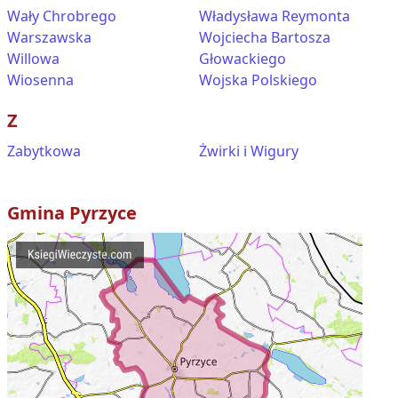
Wały Chrobrego
Władysława Reymonta
Warszawska
Wojciecha Bartosza
Willowa
Głowackiego
Wiosenna
Wojska Polskiego
Z
Zabytkowa
Żwirki i Wigury
Gmina
Pyrzyce