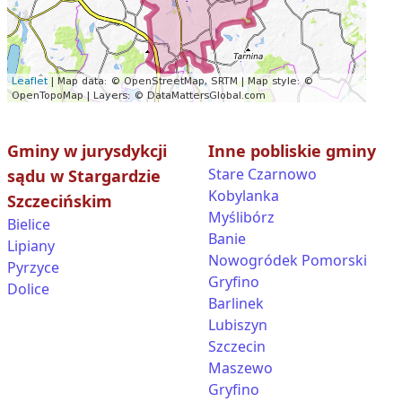
Gminy w jurysdykcji
Inne pobliskie gminy
Stare Czarnowo
sądu w Stargardzie
Kobylanka
Szczecińskim
Myślibórz
Bielice
Banie
Lipiany
Nowogródek Pomorski
Pyrzyce
Gryfino
Dolice
Barlinek
Lubiszyn
Szczecin
Maszewo
Gryfino