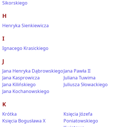
Sikorskiego
H
Henryka Sienkiewicza
I
Ignacego Krasickiego
J
Jana Henryka Dąbrowskiego
Jana Pawła II
Jana Kasprowicza
Juliana Tuwima
Jana Kilińskiego
Juliusza Słowackiego
Jana Kochanowskiego
K
Krótka
Księcia Józefa
Księcia Bogusława X
Poniatowskiego