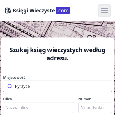
Open m
Księgi Wieczyste
.com
Szukaj ksiąg wieczystych według
adresu.
Miejscowość
Pyrzyce
Ulica
Numer