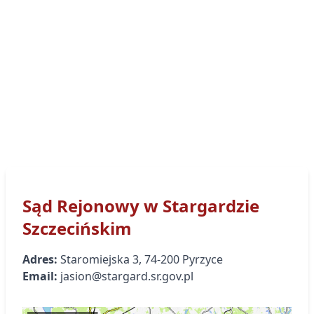
Sąd Rejonowy
w Stargardzie
Szczecińskim
Adres:
Staromiejska
3
,
74-200
Pyrzyce
Email:
jasion@stargard.sr.gov.pl