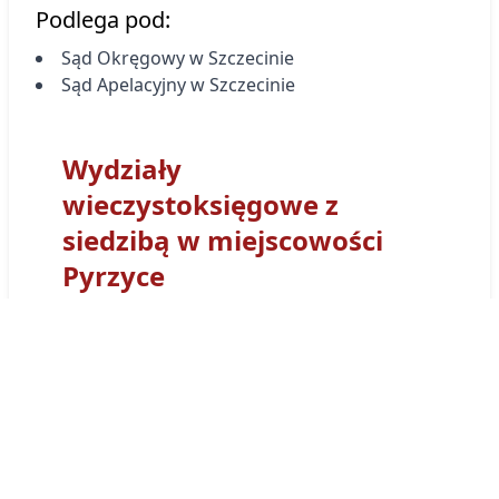
Podlega pod:
Sąd Okręgowy w Szczecinie
Sąd Apelacyjny w Szczecinie
Wydziały
wieczystoksięgowe z
siedzibą w miejscowości
Pyrzyce
Sąd Rejonowy
w Stargardzie Szczecińskim
-
Wydział Ksiąg Wieczystych
w Stargardzie
Szczecińskim
otrzymał kod wydziału
SZ2T
.
Tym prefiksem numerowane są wszystkie
Księgi Wieczyste obsługiwane przez Wydział
Ksiąg Wieczystych Sądu w
w Stargardzie
Szczecińskim
. Księga wieczysta prowadzona