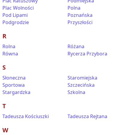
Plac Ratuszowy
Podmiejska
Plac Wolności
Polna
Pod Lipami
Poznańska
Podgrodzie
Przyszłości
R
Rolna
Różana
Równa
Rycerza Przybora
S
Słoneczna
Staromiejska
Sportowa
Szczecińska
Stargardzka
Szkolna
T
Tadeusza Kościuszki
Tadeusza Rejtana
W