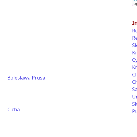
I
R
R
Si
K
C
K
C
Bolesława Prusa
C
S
Ur
S
Cicha
P