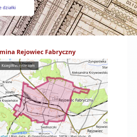
 działki
mina
Rejowiec Fabryczny