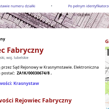
•
tawie numeru działki
Po pełnym identyfikatorze
zny
G
ec Fabryczny
ski
, woj.
lubelskie
są przez Sąd Rejonowy w
Krasnymstawie
. Elektroniczna
 postać:
ZA1K/00030674/8
.
wości: Krasnystaw
wości
Rejowiec Fabryczny