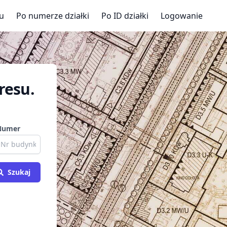
u
Po numerze działki
Po ID działki
Logowanie
resu.
Numer
Szukaj