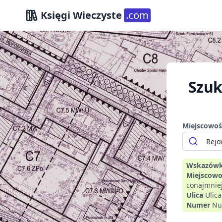
Księgi Wieczyste
.com
Szuk
Miejscowoś
Wskazówk
Miejscowo
conajmniej
Ulica
Ulic
Numer
Nu