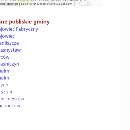
nne pobliskie gminy
ejowiec Fabryczny
ejowiec
edliszcze
rasnystaw
yców
raśniczyn
hełm
hełm
awin
szulin
kierbieszów
uchaczów