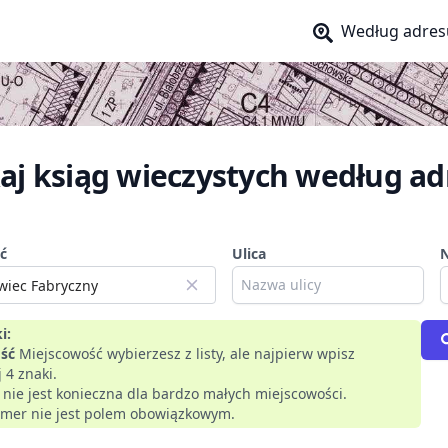
Według adres
aj ksiąg wieczystych według ad
ć
Ulica
i:
ść
Miejscowość wybierzesz z listy, ale najpierw wpisz
 4 znaki.
a nie jest konieczna dla bardzo małych miejscowości.
mer nie jest polem obowiązkowym.