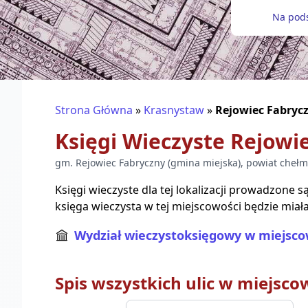
Na pods
Strona Główna
»
Krasnystaw
»
Rejowiec Fabryc
Księgi Wieczyste
Rejowi
gm.
Rejowiec Fabryczny
(
gmina miejska
), powiat
chełm
Księgi wieczyste dla tej lokalizacji prowadzone 
księga wieczysta w tej miejscowości będzie miała
Wydział wieczystoksięgowy w miejsco
Spis wszystkich ulic w miejsco