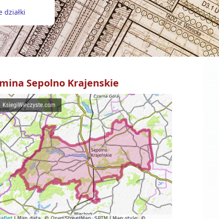
 działki
mina
Sepolno Krajenskie