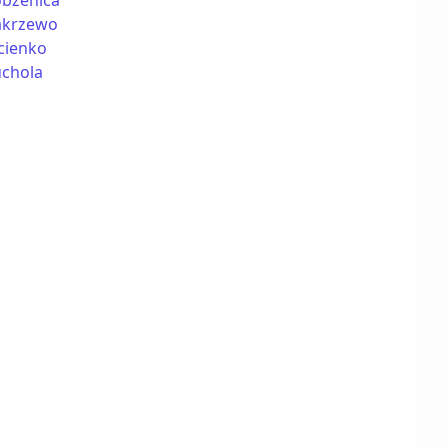
obżenica
akrzewo
cienko
uchola