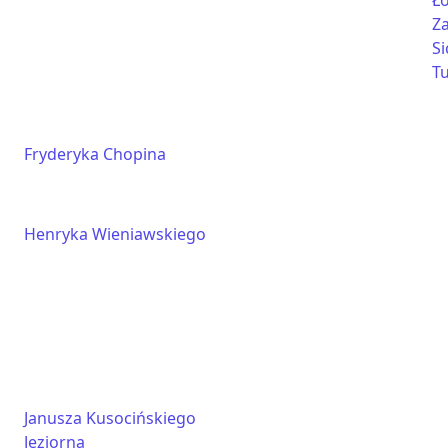
Ł
Z
Si
T
Fryderyka Chopina
Henryka Wieniawskiego
Janusza Kusocińskiego
Jeziorna