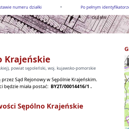
•
tawie numeru działki
Po pełnym identyfikatorze
G
 Krajeńskie
kiej
), powiat
sępoleński
, woj.
kujawsko-pomorskie
są przez Sąd Rejonowy w
Sępólnie Krajeńskim
.
i będzie miała postać:
BY2T/00014416/1
.
wości
Sępólno Krajeńskie