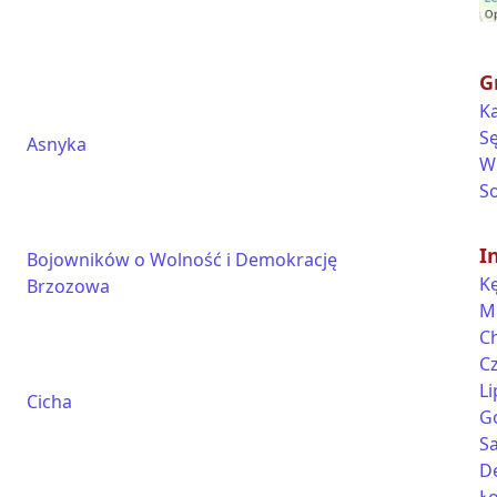
G
K
S
Asnyka
W
S
I
Bojowników o Wolność i Demokrację
K
Brzozowa
M
C
C
Li
Cicha
G
S
D