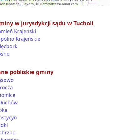
miny w jurysdykcji sądu w Tucholi
amień Krajeński
ępólno Krajeńskie
ięcbork
ośno
nne pobliskie gminy
ęsowo
rocza
hojnice
złuchów
pka
ostycyn
adki
ebrzno