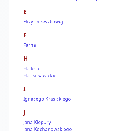
E
Elizy Orzeszkowej
F
Farna
H
Hallera
Hanki Sawickiej
I
Ignacego Krasickiego
J
Jana Kiepury
Jana Kochanowskiego