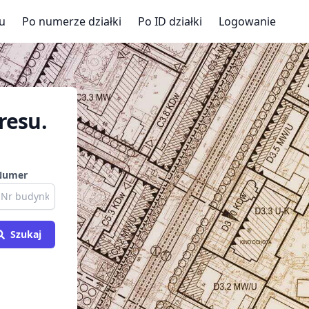
u
Po numerze działki
Po ID działki
Logowanie
resu.
Numer
Szukaj