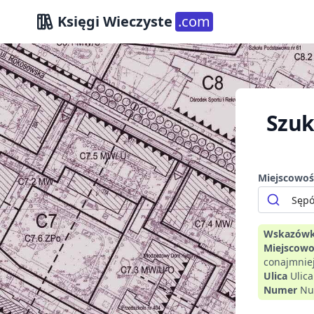
Księgi Wieczyste
.com
Szuk
Miejscowoś
Wskazówk
Miejscowo
conajmniej
Ulica
Ulic
Numer
Nu