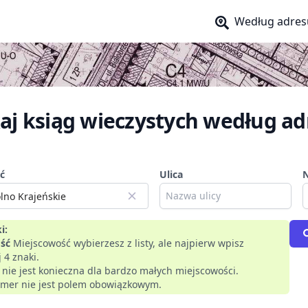
Według adres
aj ksiąg wieczystych według ad
ć
Ulica
i:
ść
Miejscowość wybierzesz z listy, ale najpierw wpisz
 4 znaki.
a nie jest konieczna dla bardzo małych miejscowości.
mer nie jest polem obowiązkowym.