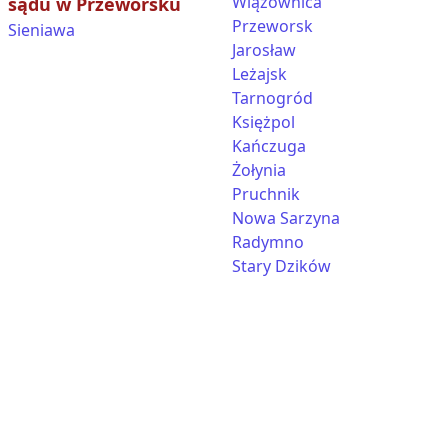
Wiązownica
sądu w Przeworsku
Przeworsk
Sieniawa
Jarosław
Leżajsk
Tarnogród
Księżpol
Kańczuga
Żołynia
Pruchnik
Nowa Sarzyna
Radymno
Stary Dzików