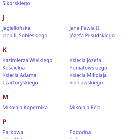
Sikorskiego
J
Jagiellońska
Jana Pawła II
Jana Iii Sobieskiego
Józefa Piłsudskiego
K
Kazimierza Wielkiego
Księcia Józefa
Kościelna
Poniatowskiego
Księcia Adama
Księcia Mikołaja
Czartoryskiego
Sieniawskiego
M
Mikołaja Kopernika
Mikołaja Reja
P
Parkowa
Pogodna