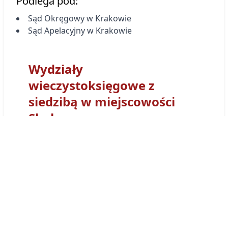
Podlega pod:
Sąd Okręgowy w Krakowie
Sąd Apelacyjny w Krakowie
Wydziały
wieczystoksięgowe z
siedzibą w miejscowości
Skała
Sąd Rejonowy
dla Krakowa-Podgórza
-
Wydział Ksiąg Wieczystych
dla Krakowa-
Podgórza
otrzymał kod wydziału
KR2P
. Tym
prefiksem numerowane są wszystkie Księgi
Wieczyste obsługiwane przez Wydział Ksiąg
Wieczystych Sądu w
dla Krakowa-Podgórza
.
Księga wieczysta prowadzona przez ten sąd
będzie miała postać:
KR2P/00017827/7
.