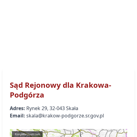
Sąd Rejonowy
dla Krakowa-
Podgórza
Adres:
Rynek
29
,
32-043
Skała
Email:
skala@krakow-podgorze.sr.gov.pl