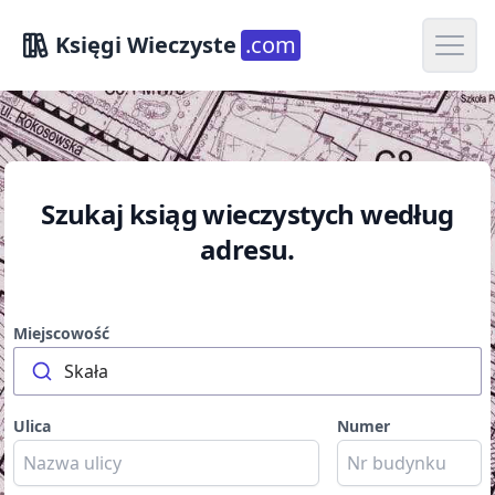
Open m
Księgi Wieczyste
.com
Szukaj ksiąg wieczystych według
adresu.
Miejscowość
Skała
Ulica
Numer