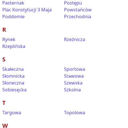
Pasternak
Postępu
Plac Konstytucji 3 Maja
Powstańców
Poddomie
Przechodnia
R
Rynek
Rzeźnicza
Rzeplińska
S
Skałeczna
Sportowa
Słomnicka
Stawowa
Słoneczna
Szewska
Sobiesęcka
Szkolna
T
Targowa
Topolowa
W