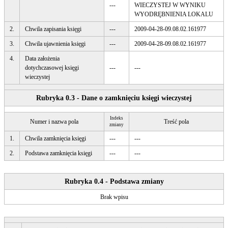
---
WIECZYSTEJ W WYNIKU
WYODRĘBNIENIA LOKALU
2.
Chwila zapisania księgi
---
2009-04-28-09.08.02.161977
3.
Chwila ujawnienia księgi
---
2009-04-28-09.08.02.161977
4.
Data założenia
dotychczasowej księgi
---
---
wieczystej
Rubryka 0.3 - Dane o zamknięciu księgi wieczystej
Indeks
Numer i nazwa pola
Treść pola
zmiany
1.
Chwila zamknięcia księgi
---
---
2.
Podstawa zamknięcia księgi
---
---
Rubryka 0.4 - Podstawa zmiany
Brak wpisu