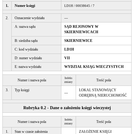
1.
Numer księgi
LD1H / 00038645 / 7
2.
Oznaczenie wydziału
---
A: nazwa sądu
SĄD REJONOWY W
SKIERNIEWICACH
B: siedziba sądu
SKIERNIEWICE
C: kod wydziału
LD1H
D: numer wydziału
VII
E: nazwa wydziału
WYDZIAŁ KSIĄG WIECZYSTYCH
Indeks
Numer i nazwa pola
Treść pola
zmiany
3.
Typ księgi
LOKAL STANOWIĄCY
---
ODRĘBNĄ NIERUCHOMOŚĆ
Rubryka 0.2 - Dane o założeniu księgi wieczystej
Indeks
Numer i nazwa pola
Treść pola
zmiany
1.
Stan w czasie założenia
ZAŁOŻENIE KSIĘGI