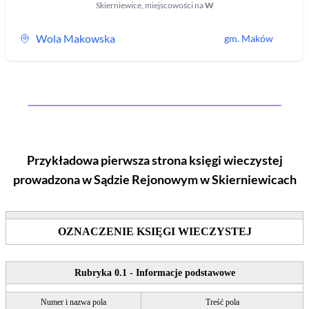
Skierniewice
,
miejscowości na
W
Wola Makowska
gm.
Maków
Przykładowa pierwsza strona księgi wieczystej
prowadzona w Sądzie Rejonowym
w Skierniewicach
OZNACZENIE KSIĘGI WIECZYSTEJ
Rubryka 0.1 - Informacje podstawowe
Numer i nazwa pola
Treść pola