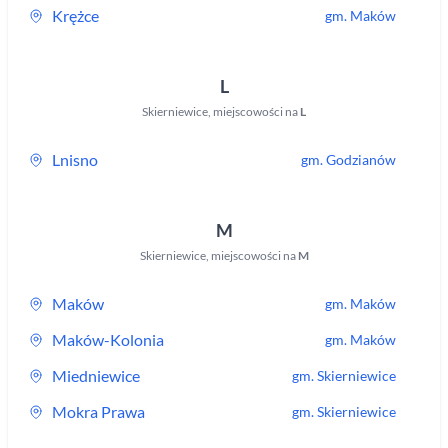
Krężce
gm.
Maków
L
Skierniewice
,
miejscowości na
L
Lnisno
gm.
Godzianów
M
Skierniewice
,
miejscowości na
M
Maków
gm.
Maków
Maków-Kolonia
gm.
Maków
Miedniewice
gm.
Skierniewice
Mokra Prawa
gm.
Skierniewice