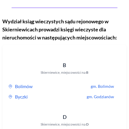
Wydział ksiąg wieczystych sądu rejonowego
w
Skierniewicach
prowadzi księgi wieczyste dla
nieruchomości w następujących miejscowościach:
B
Skierniewice
,
miejscowości na
B
Bolimów
gm.
Bolimów
Byczki
gm.
Godzianów
D
Skierniewice
,
miejscowości na
D