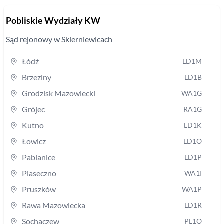
Pobliskie Wydziały KW
Sąd rejonowy
w Skierniewicach
Łódź
LD1M
Brzeziny
LD1B
Grodzisk Mazowiecki
WA1G
Grójec
RA1G
Kutno
LD1K
Łowicz
LD1O
Pabianice
LD1P
Piaseczno
WA1I
Pruszków
WA1P
Rawa Mazowiecka
LD1R
Sochaczew
PL1O