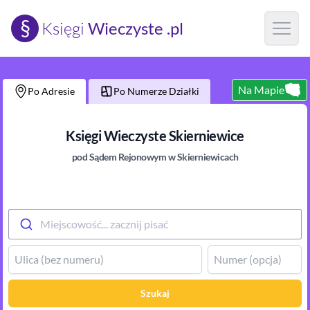
§
Księgi
Wieczyste .pl
Open m
Na Mapie
Po Adresie
Po Numerze Działki
Księgi Wieczyste
Skierniewice
pod Sądem Rejonowym
w Skierniewicach
Miejscowość... zacznij pisać
Szukaj