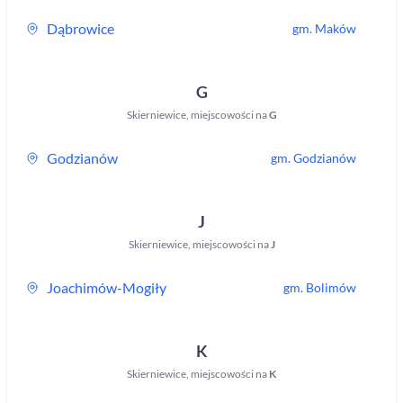
Dąbrowice
gm.
Maków
G
Skierniewice
,
miejscowości na
G
Godzianów
gm.
Godzianów
J
Skierniewice
,
miejscowości na
J
Joachimów-Mogiły
gm.
Bolimów
K
Skierniewice
,
miejscowości na
K