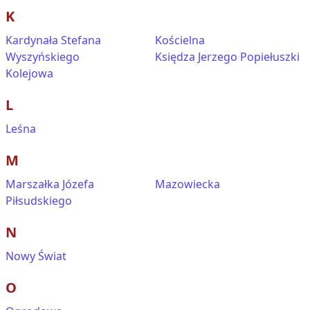
K
Kardynała Stefana
Kościelna
Wyszyńskiego
Księdza Jerzego Popiełuszki
Kolejowa
L
Leśna
M
Marszałka Józefa
Mazowiecka
Piłsudskiego
N
Nowy Świat
O