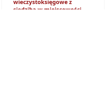
wieczystoksięgowe z
siedzibą w miejscowości
Staszów
Sąd Rejonowy
w Staszowie
- Wydział Ksiąg
Wieczystych
w Staszowie
otrzymał kod
wydziału
KI1A
. Tym prefiksem numerowane
są wszystkie Księgi Wieczyste obsługiwane
przez Wydział Ksiąg Wieczystych Sądu w
w
Staszowie
. Księga wieczysta prowadzona
przez ten sąd będzie miała
postać:
KI1A/00018176/9
.
Księgi wieczyste
prowadzone przez sąd
wieczystoksięgowy
w Staszowie
można
przeglądać osobiście w siedzibie wydziału,
adres:
ul.
Opatowska
31
,
28-203
Staszów