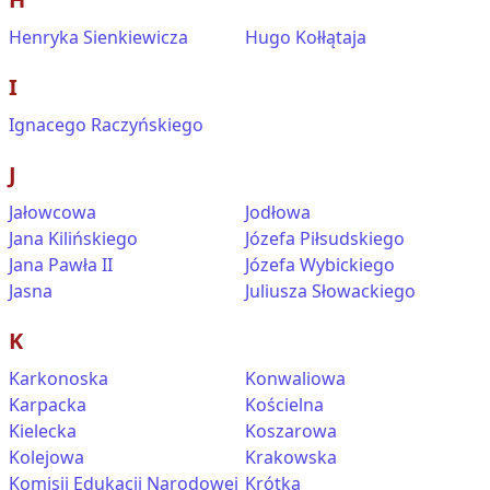
Henryka Sienkiewicza
Hugo Kołłątaja
I
Ignacego Raczyńskiego
J
Jałowcowa
Jodłowa
Jana Kilińskiego
Józefa Piłsudskiego
Jana Pawła II
Józefa Wybickiego
Jasna
Juliusza Słowackiego
K
Karkonoska
Konwaliowa
Karpacka
Kościelna
Kielecka
Koszarowa
Kolejowa
Krakowska
Komisji Edukacji Narodowej
Krótka