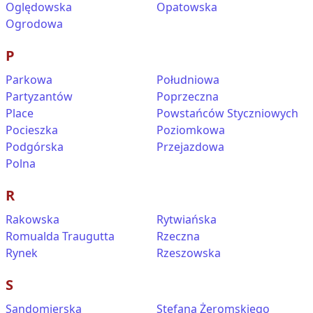
Oględowska
Opatowska
Ogrodowa
P
Parkowa
Południowa
Partyzantów
Poprzeczna
Place
Powstańców Styczniowych
Pocieszka
Poziomkowa
Podgórska
Przejazdowa
Polna
R
Rakowska
Rytwiańska
Romualda Traugutta
Rzeczna
Rynek
Rzeszowska
S
Sandomierska
Stefana Żeromskiego