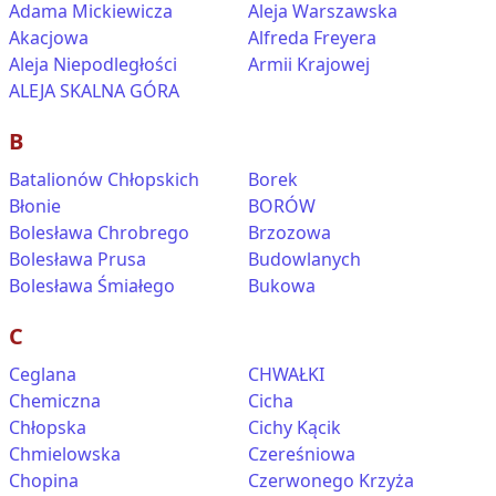
Adama Mickiewicza
Aleja Warszawska
Akacjowa
Alfreda Freyera
Aleja Niepodległości
Armii Krajowej
ALEJA SKALNA GÓRA
B
Batalionów Chłopskich
Borek
Błonie
BORÓW
Bolesława Chrobrego
Brzozowa
Bolesława Prusa
Budowlanych
Bolesława Śmiałego
Bukowa
C
Ceglana
CHWAŁKI
Chemiczna
Cicha
Chłopska
Cichy Kącik
Chmielowska
Czereśniowa
Chopina
Czerwonego Krzyża