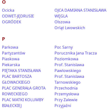
O
Ocicka
OJCA DAMIANA STANISŁAWA
ODWET-JĘDRUSIE
WĘGLA
OGRÓDEK
Olszowa
Orląt Lwowskich
P
Parkowa
Por. Sarny
Partyzantów
Porucznika Jana Tracza
Piaskowa
Poziomkowa
Piekarska
Prof. Stanislawa
PIĘTAKA STANISŁAWA
Pawlowskiego
PLAC BARTOSZA
Prof. Stanislawa
GŁOWACKIEGO
Tarnowskiego
PLAC GENERAŁA GROTA
Przechodnia
ROWECKIEGO
Przemysłowa
PLAC MATKI KOLUMBY
Przy Zalewie
BIAŁECKIEJ
Przyjaźni