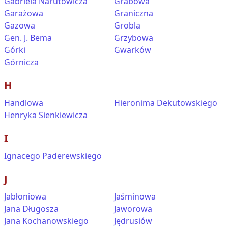
Gabriela Narutowicza
Grabowa
Garażowa
Graniczna
Gazowa
Grobla
Gen. J. Bema
Grzybowa
Górki
Gwarków
Górnicza
H
Handlowa
Hieronima Dekutowskiego
Henryka Sienkiewicza
I
Ignacego Paderewskiego
J
Jabłoniowa
Jaśminowa
Jana Długosza
Jaworowa
Jana Kochanowskiego
Jędrusiów