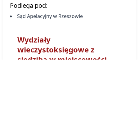
Podlega pod:
Sąd Apelacyjny w Rzeszowie
Wydziały
wieczystoksięgowe z
siedzibą w miejscowości
Tarnobrzeg
Sąd Rejonowy
w Tarnobrzegu
- Wydział
Ksiąg Wieczystych
w Tarnobrzegu
otrzymał
kod wydziału
TB1T
. Tym prefiksem
numerowane są wszystkie Księgi Wieczyste
obsługiwane przez Wydział Ksiąg
Wieczystych Sądu w
w Tarnobrzegu
. Księga
wieczysta prowadzona przez ten sąd będzie
miała postać:
TB1T/00053333/0
.