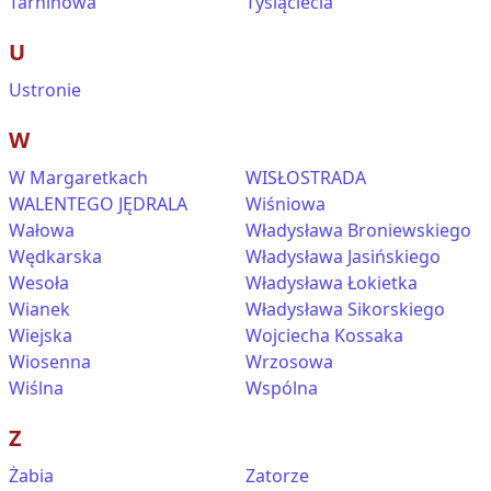
Tarninowa
Tysiąclecia
U
Ustronie
W
W Margaretkach
WISŁOSTRADA
WALENTEGO JĘDRALA
Wiśniowa
Wałowa
Władysława Broniewskiego
Wędkarska
Władysława Jasińskiego
Wesoła
Władysława Łokietka
Wianek
Władysława Sikorskiego
Wiejska
Wojciecha Kossaka
Wiosenna
Wrzosowa
Wiślna
Wspólna
Z
Żabia
Zatorze