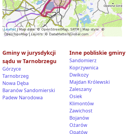
Gminy w jurysdykcji
Inne pobliskie gminy
Sandomierz
sądu w Tarnobrzegu
Koprzywnica
Górzyce
Dwikozy
Tarnobrzeg
Majdan Królewski
Nowa Dęba
Zaleszany
Baranów Sandomierski
Osiek
Padew Narodowa
Klimontów
Zawichost
Bojanów
Ożarów
Opatów