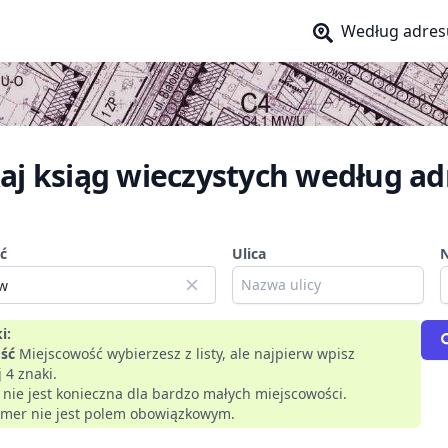
Według adres
aj ksiąg wieczystych według ad
ć
Ulica
i:
ść
Miejscowość wybierzesz z listy, ale najpierw wpisz
 4 znaki.
a nie jest konieczna dla bardzo małych miejscowości.
mer nie jest polem obowiązkowym.