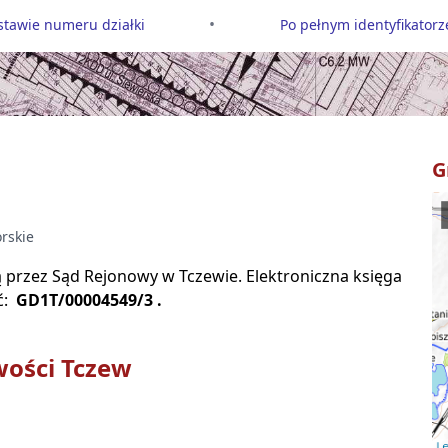
•
tawie numeru działki
Po pełnym identyfikatorze
G
rskie
są przez Sąd Rejonowy w
Tczewie
. Elektroniczna księga
ć:
GD1T/00004549/3
.
wości
Tczew