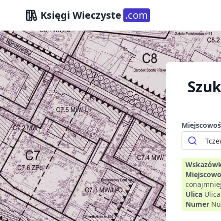
Księgi Wieczyste
.com
Szuk
Miejscowoś
Wskazówk
Miejscowo
conajmniej
Ulica
Ulic
Numer
Nu