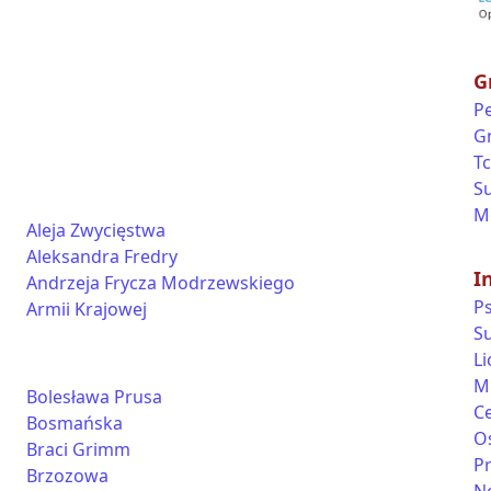
G
Pe
G
T
S
M
Aleja Zwycięstwa
Aleksandra Fredry
I
Andrzeja Frycza Modrzewskiego
Ps
Armii Krajowej
S
L
M
Bolesława Prusa
Ce
Bosmańska
O
Braci Grimm
P
Brzozowa