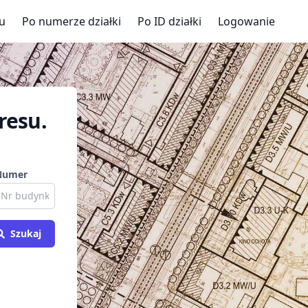
u
Po numerze działki
Po ID działki
Logowanie
resu.
Numer
Szukaj