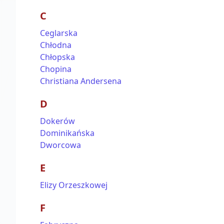
C
Ceglarska
Chłodna
Chłopska
Chopina
Christiana Andersena
D
Dokerów
Dominikańska
Dworcowa
E
Elizy Orzeszkowej
F