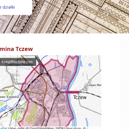
 działki
mina
Tczew