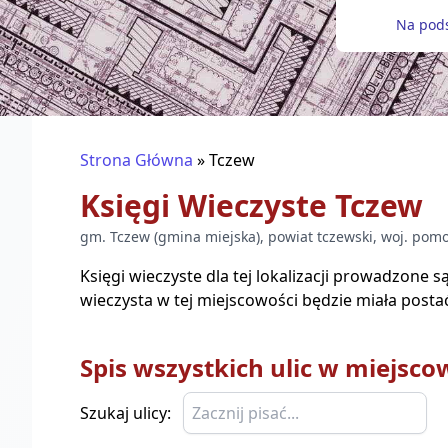
Na pods
Strona Główna
»
Tczew
Księgi Wieczyste
Tczew
gm.
Tczew
(
gmina miejska
), powiat
tczewski
, woj.
pomo
Księgi wieczyste dla tej lokalizacji prowadzone 
wieczysta w tej miejscowości będzie miała posta
Spis wszystkich ulic w miejsco
Szukaj ulicy: