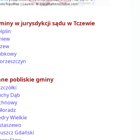
miny w jurysdykcji sądu w Tczewie
lplin
niew
czew
ubkowy
orzeszczyn
nne pobliskie gminy
zczółki
uchy Dąb
ichnowy
iłoradz
dry Wielkie
staszewo
ruszcz Gdański