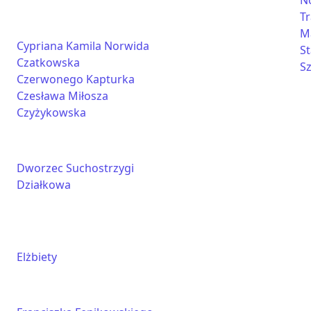
N
Tr
M
Cypriana Kamila Norwida
S
Czatkowska
S
Czerwonego Kapturka
Czesława Miłosza
Czyżykowska
Dworzec Suchostrzygi
Działkowa
Elżbiety