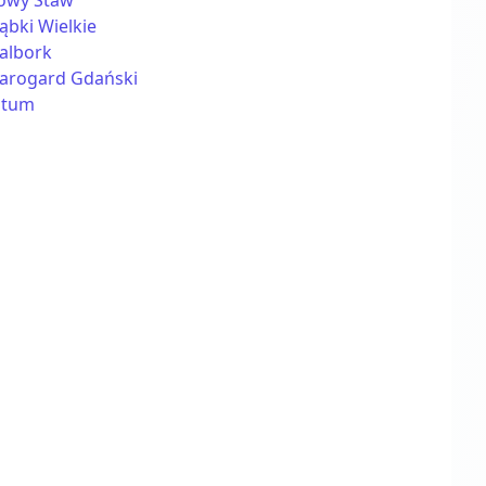
owy Staw
ąbki Wielkie
albork
tarogard Gdański
ztum