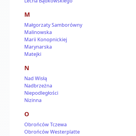
Lecha Bądkowskiego
M
Małgorzaty Samborówny
Malinowska
Marii Konopnickiej
Marynarska
Matejki
N
Nad Wisłą
Nadbrzeżna
Niepodległości
Nizinna
O
Obrońców Tczewa
Obrońców Westerplatte