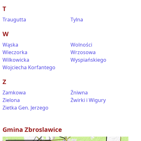
T
Traugutta
Tylna
W
Wąska
Wolności
Wieczorka
Wrzosowa
Wilkowicka
Wyspiańskiego
Wojciecha Korfantego
Z
Zamkowa
Żniwna
Zielona
Żwirki i Wigury
Zietka Gen. Jerzego
Gmina
Zbroslawice