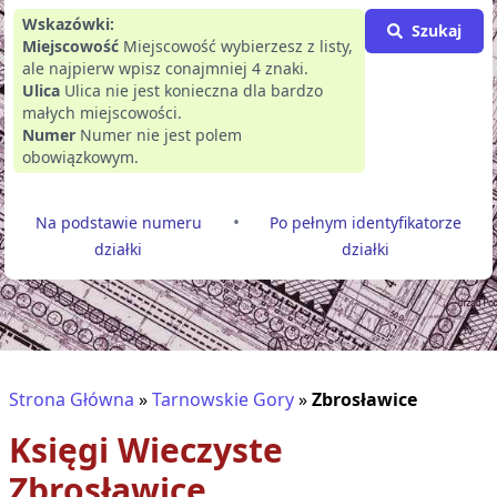
Wskazówki:
Szukaj
Miejscowość
Miejscowość wybierzesz z listy,
ale najpierw wpisz conajmniej 4 znaki.
Ulica
Ulica nie jest konieczna dla bardzo
małych miejscowości.
Numer
Numer nie jest polem
obowiązkowym.
•
Na podstawie numeru
Po pełnym identyfikatorze
działki
działki
Strona Główna
»
Tarnowskie Gory
»
Zbrosławice
Księgi Wieczyste
Zbrosławice