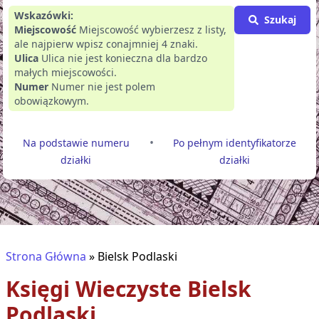
Wskazówki:
Szukaj
Miejscowość
Miejscowość wybierzesz z listy,
ale najpierw wpisz conajmniej 4 znaki.
Ulica
Ulica nie jest konieczna dla bardzo
małych miejscowości.
Numer
Numer nie jest polem
obowiązkowym.
•
Na podstawie numeru
Po pełnym identyfikatorze
działki
działki
Strona Główna
»
Bielsk Podlaski
Księgi Wieczyste
Bielsk
Podlaski