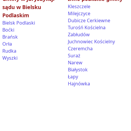
Kleszczele
sądu w Bielsku
Milejczyce
Podlaskim
Dubicze Cerkiewne
Bielsk Podlaski
Turośń Kościelna
Boćki
Zabłudów
Brańsk
Juchnowiec Kościelny
Orła
Czeremcha
Rudka
Suraż
Wyszki
Narew
Białystok
Łapy
Hajnówka