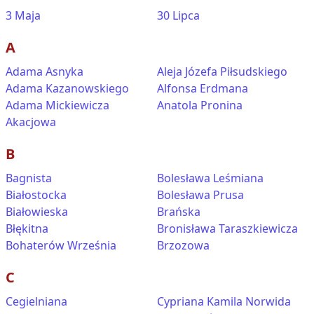
3 Maja
30 Lipca
A
Adama Asnyka
Aleja Józefa Piłsudskiego
Adama Kazanowskiego
Alfonsa Erdmana
Adama Mickiewicza
Anatola Pronina
Akacjowa
B
Bagnista
Bolesława Leśmiana
Białostocka
Bolesława Prusa
Białowieska
Brańska
Błękitna
Bronisława Taraszkiewicza
Bohaterów Września
Brzozowa
C
Cegielniana
Cypriana Kamila Norwida