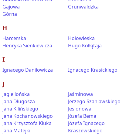
Gajowa
Grunwaldzka
Górna
H
Harcerska
Hołowieska
Henryka Sienkiewicza
Hugo Kołłątaja
I
Ignacego Daniłowicza
Ignacego Krasickiego
J
Jagiellońska
Jaśminowa
Jana Długosza
Jerzego Szaniawskiego
Jana Kilińskiego
Jesionowa
Jana Kochanowskiego
Józefa Bema
Jana Krzysztofa Kluka
Józefa Ignacego
Jana Matejki
Kraszewskiego