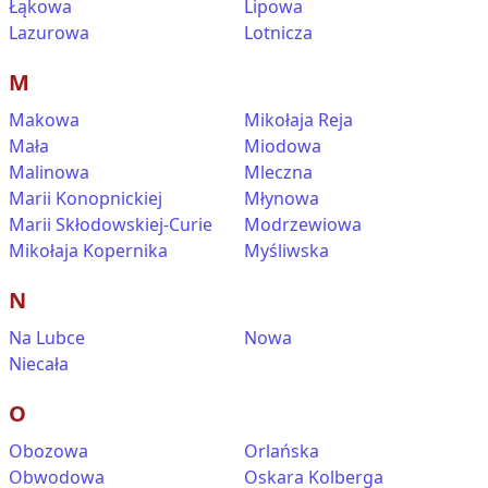
Łąkowa
Lipowa
Lazurowa
Lotnicza
M
Makowa
Mikołaja Reja
Mała
Miodowa
Malinowa
Mleczna
Marii Konopnickiej
Młynowa
Marii Skłodowskiej-Curie
Modrzewiowa
Mikołaja Kopernika
Myśliwska
N
Na Lubce
Nowa
Niecała
O
Obozowa
Orlańska
Obwodowa
Oskara Kolberga