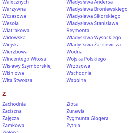
Walecznych
Władysława Andersa
Warzywna
Władysława Broniewskiego
Wczasowa
Władysława Sikorskiego
Wesoła
Władysława Stanisława
Wiatrakowa
Reymonta
Widowska
Władysława Wysockiego
Wiejska
Władysława Żarniewicza
Wierzbowa
Wodna
Wincentego Witosa
Wojska Polskiego
Wisławy Szymborskiej
Wrzosowa
Wiśniowa
Wschodnia
Wita Stwosza
Wspólna
Z
Zachodnia
Złota
Zaciszna
Żurawia
Zajęcza
Zygmunta Glogera
Zamkowa
Żytnia
Zielona