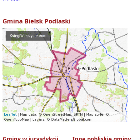
Gmina
Bielsk Podlaski
Gminy w jurysdykcji
Inne pobliskie gminy