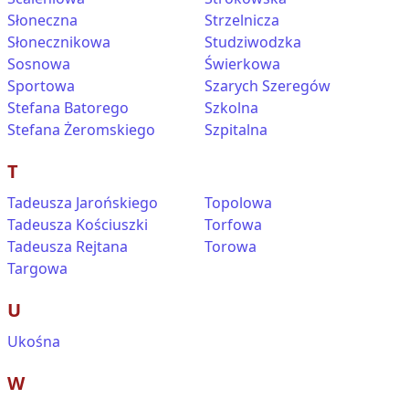
Słoneczna
Strzelnicza
Słonecznikowa
Studziwodzka
Sosnowa
Świerkowa
Sportowa
Szarych Szeregów
Stefana Batorego
Szkolna
Stefana Żeromskiego
Szpitalna
T
Tadeusza Jarońskiego
Topolowa
Tadeusza Kościuszki
Torfowa
Tadeusza Rejtana
Torowa
Targowa
U
Ukośna
W