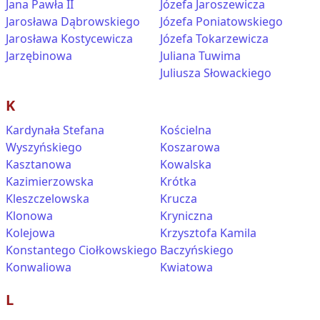
Jana Pawła II
Józefa Jaroszewicza
Jarosława Dąbrowskiego
Józefa Poniatowskiego
Jarosława Kostycewicza
Józefa Tokarzewicza
Jarzębinowa
Juliana Tuwima
Juliusza Słowackiego
K
Kardynała Stefana
Kościelna
Wyszyńskiego
Koszarowa
Kasztanowa
Kowalska
Kazimierzowska
Krótka
Kleszczelowska
Krucza
Klonowa
Kryniczna
Kolejowa
Krzysztofa Kamila
Konstantego Ciołkowskiego
Baczyńskiego
Konwaliowa
Kwiatowa
L