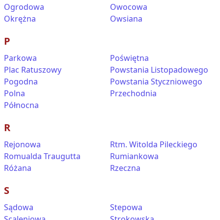
Ogrodowa
Owocowa
Okrężna
Owsiana
P
Parkowa
Poświętna
Plac Ratuszowy
Powstania Listopadowego
Pogodna
Powstania Styczniowego
Polna
Przechodnia
Północna
R
Rejonowa
Rtm. Witolda Pileckiego
Romualda Traugutta
Rumiankowa
Różana
Rzeczna
S
Sądowa
Stepowa
Scaleniowa
Strokowska