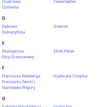
Chabrowa
Czwartaków
Chmielna
D
Dębowa
Dubicze
Dubiażyńska
E
Ekologiczna
Emilii Plater
Elizy Orzeszkowej
F
Franciszka Kleeberga
Fryderyka Chopina
Franciszka Żwirki i
Stanisława Wigury
G
Gabriela Narutowicza
Graniczna