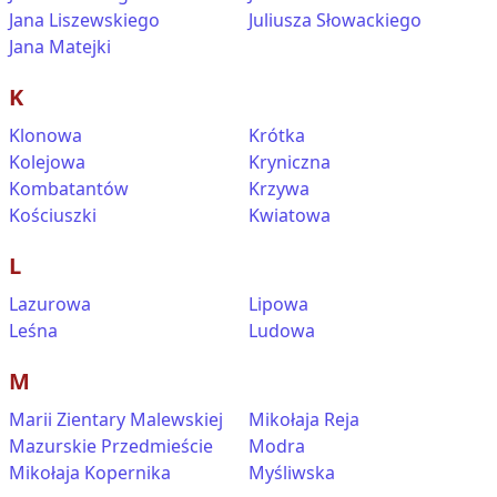
Jana Liszewskiego
Juliusza Słowackiego
Jana Matejki
K
Klonowa
Krótka
Kolejowa
Kryniczna
Kombatantów
Krzywa
Kościuszki
Kwiatowa
L
Lazurowa
Lipowa
Leśna
Ludowa
M
Marii Zientary Malewskiej
Mikołaja Reja
Mazurskie Przedmieście
Modra
Mikołaja Kopernika
Myśliwska