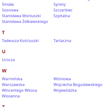
Śmiała
Syreny
Sosnowa
Szczerbiec
Stanisława Moniuszki
Szpitalna
Stanisława Żółkiewskiego
T
Tadeusza Kościuszki
Tartaczna
U
Urocza
W
Warmińska
Wiśniowa
Warszawska
Wojciecha Bogusławskiego
Wincentego Witosa
Wojewódzka
Wiosenna
Z