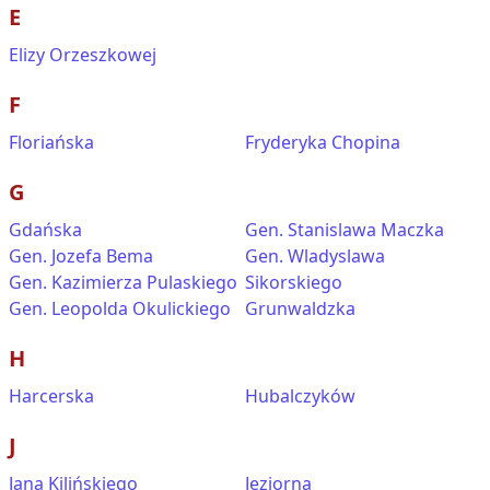
E
Elizy Orzeszkowej
F
Floriańska
Fryderyka Chopina
G
Gdańska
Gen. Stanislawa Maczka
Gen. Jozefa Bema
Gen. Wladyslawa
Gen. Kazimierza Pulaskiego
Sikorskiego
Gen. Leopolda Okulickiego
Grunwaldzka
H
Harcerska
Hubalczyków
J
Jana Kilińskiego
Jeziorna