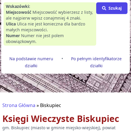
Wskazówki:
Szukaj
Miejscowość
Miejscowość wybierzesz z listy,
ale najpierw wpisz conajmniej 4 znaki.
Ulica
Ulica nie jest konieczna dla bardzo
małych miejscowości.
Numer
Numer nie jest polem
obowiązkowym.
•
Na podstawie numeru
Po pełnym identyfikatorze
działki
działki
Strona Główna
»
Biskupiec
Księgi Wieczyste
Biskupiec
gm.
Biskupiec
(
miasto w gminie miejsko-wiejskiej
), powiat