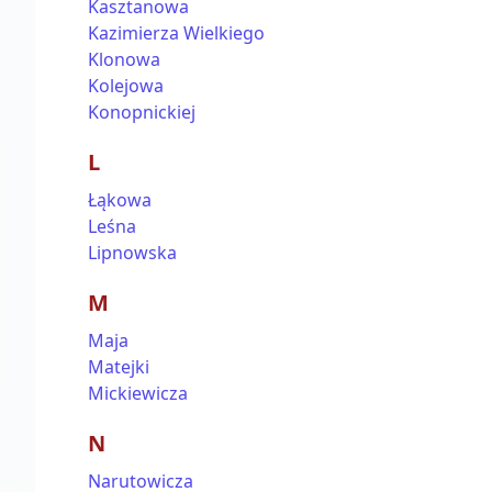
Kasztanowa
Kazimierza Wielkiego
Klonowa
Kolejowa
Konopnickiej
L
Łąkowa
Leśna
Lipnowska
M
Maja
Matejki
Mickiewicza
N
Narutowicza