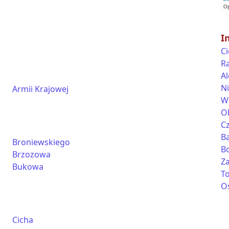
I
C
R
A
N
Armii Krajowej
W
O
C
B
Broniewskiego
B
Brzozowa
Z
Bukowa
T
Os
Cicha