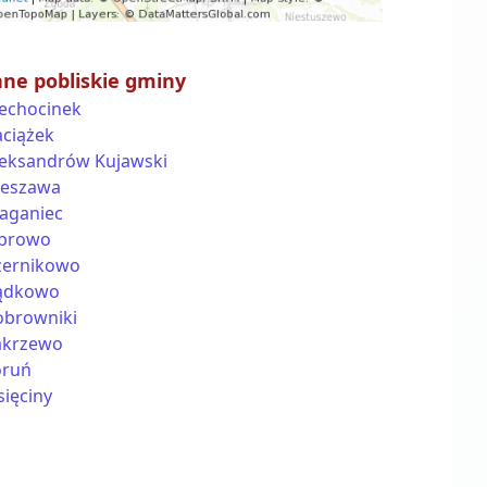
nne pobliskie gminy
iechocinek
aciążek
leksandrów Kujawski
ieszawa
aganiec
browo
zernikowo
ądkowo
obrowniki
akrzewo
oruń
ięciny