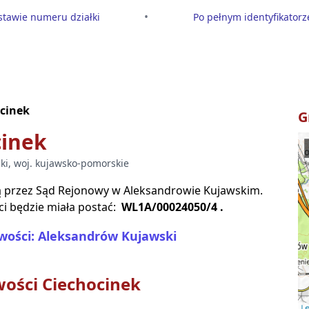
•
tawie numeru działki
Po pełnym identyfikatorze
cinek
G
cinek
ki
, woj.
kujawsko-pomorskie
są przez Sąd Rejonowy w
Aleksandrowie Kujawskim
.
i będzie miała postać:
WL1A/00024050/4
.
wości: Aleksandrów Kujawski
wości
Ciechocinek