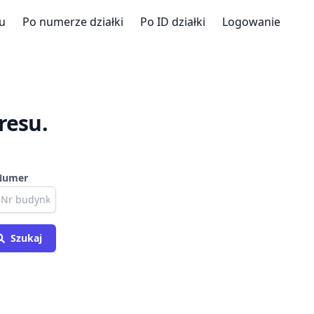
u
Po numerze działki
Po ID działki
Logowanie
resu.
Numer
Szukaj