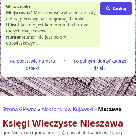
Wskazówki:
Szukaj
Miejscowość
Miejscowość wybierzesz z listy,
ale najpierw wpisz conajmniej 4 znaki.
Ulica
Ulica nie jest konieczna dla bardzo
małych miejscowości.
Numer
Numer nie jest polem
obowiązkowym.
•
Na podstawie numeru
Po pełnym identyfikatorze
działki
działki
Strona Główna
»
Aleksandrow Kujawski
»
Nieszawa
Księgi Wieczyste
Nieszawa
gm.
Nieszawa
(
gmina miejska
), powiat
aleksandrowski
, woj.