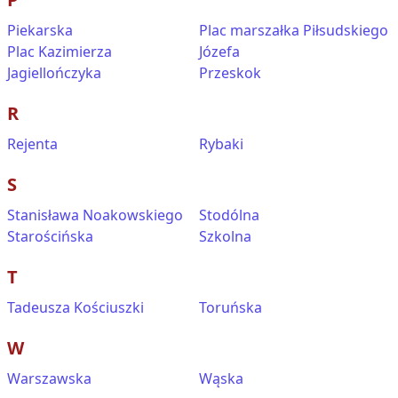
Piekarska
Plac marszałka Piłsudskiego
Plac Kazimierza
Józefa
Jagiellończyka
Przeskok
R
Rejenta
Rybaki
S
Stanisława Noakowskiego
Stodólna
Starościńska
Szkolna
T
Tadeusza Kościuszki
Toruńska
W
Warszawska
Wąska