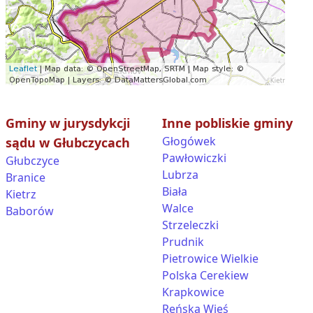
Gminy w jurysdykcji
Inne pobliskie gminy
Głogówek
sądu w Głubczycach
Pawłowiczki
Głubczyce
Lubrza
Branice
Biała
Kietrz
Walce
Baborów
Strzeleczki
Prudnik
Pietrowice Wielkie
Polska Cerekiew
Krapkowice
Reńska Wieś