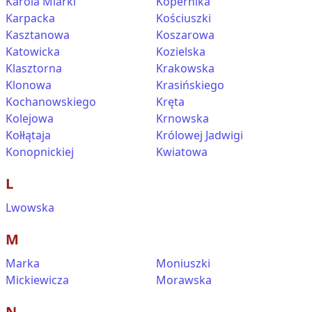
Karola Miarki
Kopernika
Karpacka
Kościuszki
Kasztanowa
Koszarowa
Katowicka
Kozielska
Klasztorna
Krakowska
Klonowa
Krasińskiego
Kochanowskiego
Kręta
Kolejowa
Krnowska
Kołłątaja
Królowej Jadwigi
Konopnickiej
Kwiatowa
L
Lwowska
M
Marka
Moniuszki
Mickiewicza
Morawska
N