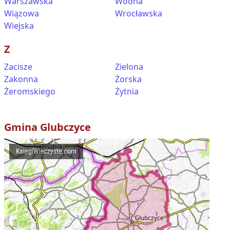
Warszawska
Wodna
Wiązowa
Wrocławska
Wiejska
Z
Zacisze
Zielona
Zakonna
Żorska
Żeromskiego
Żytnia
Gmina
Glubczyce