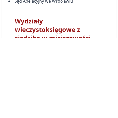
Sąd Apelacyjny we Wrocławiu
Wydziały
wieczystoksięgowe z
siedzibą w miejscowości
Głubczyce
Sąd Rejonowy
w Głubczycach
- Wydział
Ksiąg Wieczystych
w Głubczycach
otrzymał
kod wydziału
OP1G
. Tym prefiksem
numerowane są wszystkie Księgi Wieczyste
obsługiwane przez Wydział Ksiąg
Wieczystych Sądu w
w Głubczycach
. Księga
wieczysta prowadzona przez ten sąd będzie
miała postać:
OP1G/00032635/0
.
Księgi wieczyste
prowadzone przez sąd
wieczystoksięgowy
w Głubczycach
można