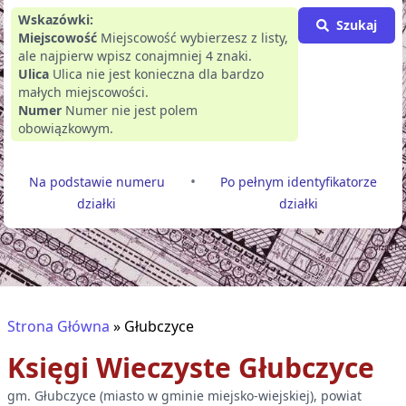
Wskazówki:
Szukaj
Miejscowość
Miejscowość wybierzesz z listy,
ale najpierw wpisz conajmniej 4 znaki.
Ulica
Ulica nie jest konieczna dla bardzo
małych miejscowości.
Numer
Numer nie jest polem
obowiązkowym.
•
Na podstawie numeru
Po pełnym identyfikatorze
działki
działki
Strona Główna
»
Głubczyce
Księgi Wieczyste
Głubczyce
gm.
Głubczyce
(
miasto w gminie miejsko-wiejskiej
), powiat