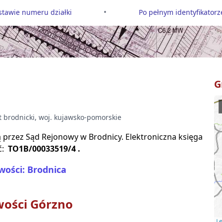
•
tawie numeru działki
Po pełnym identyfikatorze
G
at
brodnicki
, woj.
kujawsko-pomorskie
są przez Sąd Rejonowy w
Brodnicy
. Elektroniczna księga
ć:
TO1B/00033519/4
.
wości: Brodnica
wości
Górzno