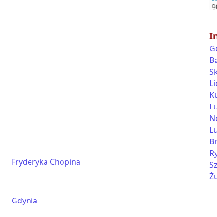
I
G
Ba
S
L
K
L
N
Lu
B
R
Fryderyka Chopina
S
Ż
Gdynia