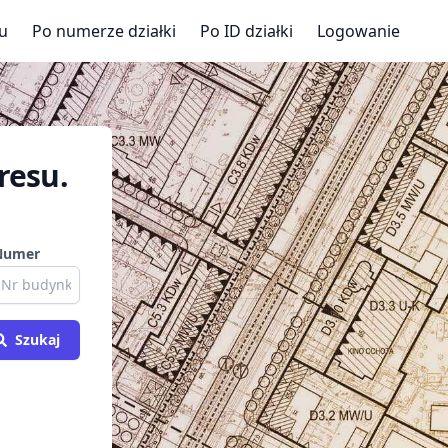
u
Po numerze działki
Po ID działki
Logowanie
resu.
Numer
Szukaj