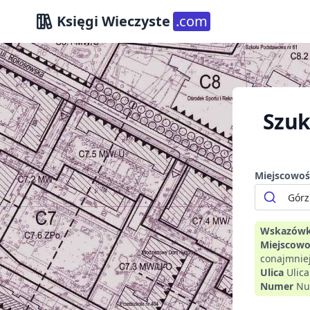
Księgi Wieczyste
.com
Szuk
Miejscowoś
Wskazówk
Miejscowo
conajmniej
Ulica
Ulic
Numer
Nu