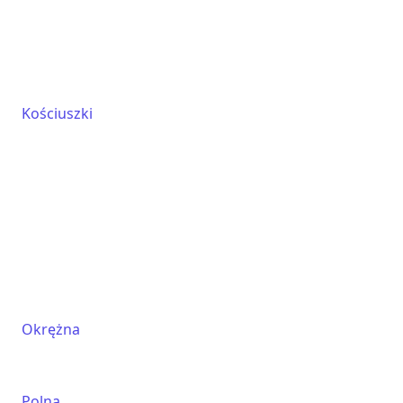
Kościuszki
Okrężna
Polna