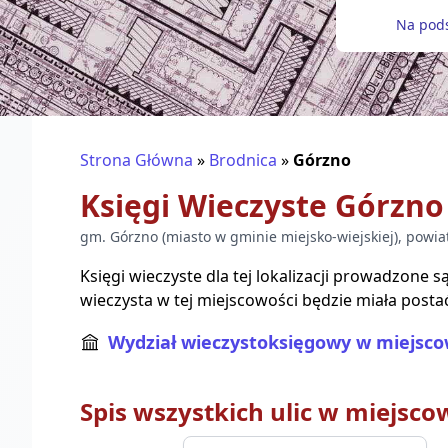
Na pods
Strona Główna
»
Brodnica
»
Górzno
Księgi Wieczyste
Górzno
gm.
Górzno
(
miasto w gminie miejsko-wiejskiej
), powi
Księgi wieczyste dla tej lokalizacji prowadzone 
wieczysta w tej miejscowości będzie miała posta
Wydział wieczystoksięgowy w miejsco
Spis wszystkich ulic w miejsco