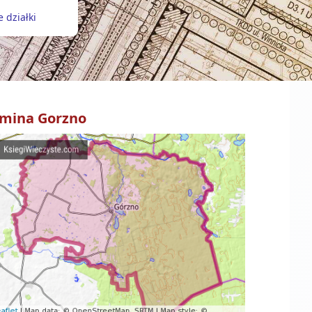
 działki
mina
Gorzno