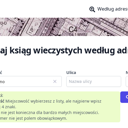
Według adres
aj ksiąg wieczystych według ad
ć
Ulica
i:
ść
Miejscowość wybierzesz z listy, ale najpierw wpisz
 4 znaki.
a nie jest konieczna dla bardzo małych miejscowości.
mer nie jest polem obowiązkowym.