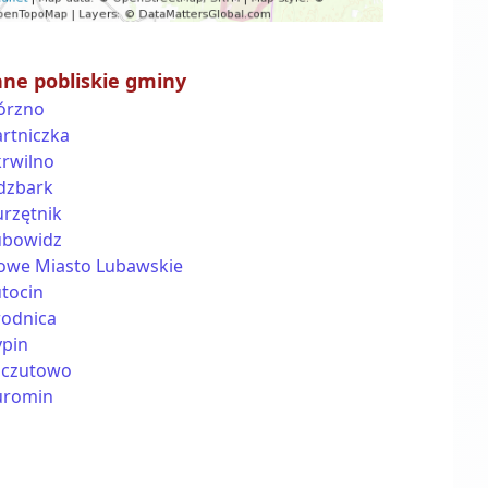
nne pobliskie gminy
órzno
rtniczka
krwilno
idzbark
urzętnik
ubowidz
owe Miasto Lubawskie
tocin
rodnica
ypin
zczutowo
uromin