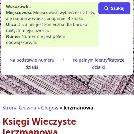
Wskazówki:
Szukaj
Miejscowość
Miejscowość wybierzesz z listy,
ale najpierw wpisz conajmniej 4 znaki.
Ulica
Ulica nie jest konieczna dla bardzo
małych miejscowości.
Numer
Numer nie jest polem
obowiązkowym.
•
Na podstawie numeru
Po pełnym identyfikatorze
działki
działki
Strona Główna
»
Glogow
»
Jerzmanowa
Księgi Wieczyste
Jerzmanowa