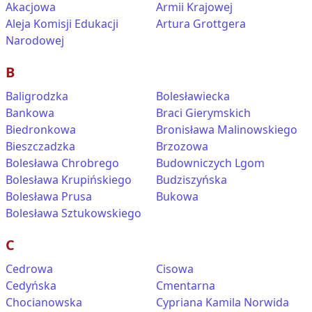
Akacjowa
Armii Krajowej
Aleja Komisji Edukacji
Artura Grottgera
Narodowej
B
Baligrodzka
Bolesławiecka
Bankowa
Braci Gierymskich
Biedronkowa
Bronisława Malinowskiego
Bieszczadzka
Brzozowa
Bolesława Chrobrego
Budowniczych Lgom
Bolesława Krupińskiego
Budziszyńska
Bolesława Prusa
Bukowa
Bolesława Sztukowskiego
C
Cedrowa
Cisowa
Cedyńska
Cmentarna
Chocianowska
Cypriana Kamila Norwida