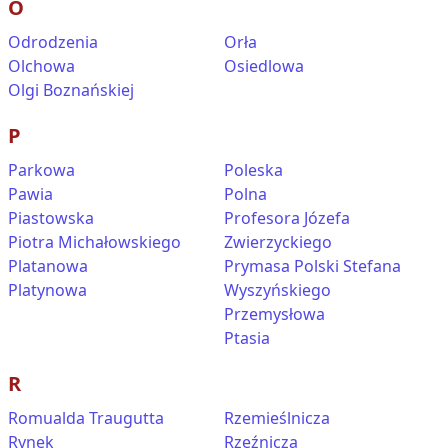
O
Odrodzenia
Orła
Olchowa
Osiedlowa
Olgi Boznańskiej
P
Parkowa
Poleska
Pawia
Polna
Piastowska
Profesora Józefa
Piotra Michałowskiego
Zwierzyckiego
Platanowa
Prymasa Polski Stefana
Platynowa
Wyszyńskiego
Przemysłowa
Ptasia
R
Romualda Traugutta
Rzemieślnicza
Rynek
Rzeźnicza