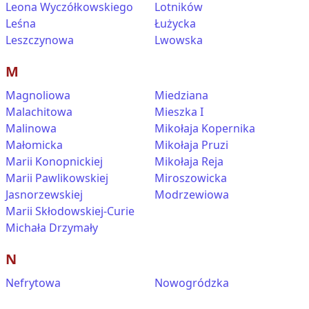
Leona Wyczółkowskiego
Lotników
Leśna
Łużycka
Leszczynowa
Lwowska
M
Magnoliowa
Miedziana
Malachitowa
Mieszka I
Malinowa
Mikołaja Kopernika
Małomicka
Mikołaja Pruzi
Marii Konopnickiej
Mikołaja Reja
Marii Pawlikowskiej
Miroszowicka
Jasnorzewskiej
Modrzewiowa
Marii Skłodowskiej-Curie
Michała Drzymały
N
Nefrytowa
Nowogródzka