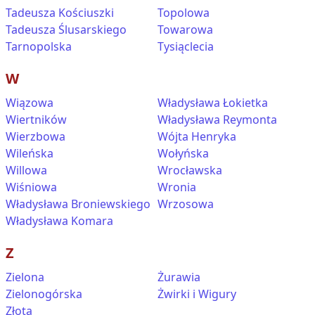
Tadeusza Kościuszki
Topolowa
Tadeusza Ślusarskiego
Towarowa
Tarnopolska
Tysiąclecia
W
Wiązowa
Władysława Łokietka
Wiertników
Władysława Reymonta
Wierzbowa
Wójta Henryka
Wileńska
Wołyńska
Willowa
Wrocławska
Wiśniowa
Wronia
Władysława Broniewskiego
Wrzosowa
Władysława Komara
Z
Zielona
Żurawia
Zielonogórska
Żwirki i Wigury
Złota