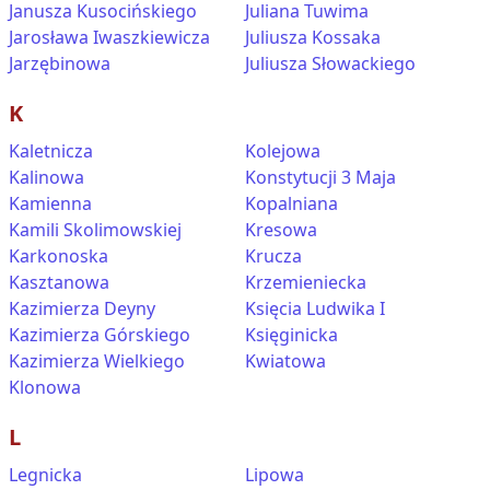
Janusza Kusocińskiego
Juliana Tuwima
Jarosława Iwaszkiewicza
Juliusza Kossaka
Jarzębinowa
Juliusza Słowackiego
K
Kaletnicza
Kolejowa
Kalinowa
Konstytucji 3 Maja
Kamienna
Kopalniana
Kamili Skolimowskiej
Kresowa
Karkonoska
Krucza
Kasztanowa
Krzemieniecka
Kazimierza Deyny
Księcia Ludwika I
Kazimierza Górskiego
Księginicka
Kazimierza Wielkiego
Kwiatowa
Klonowa
L
Legnicka
Lipowa