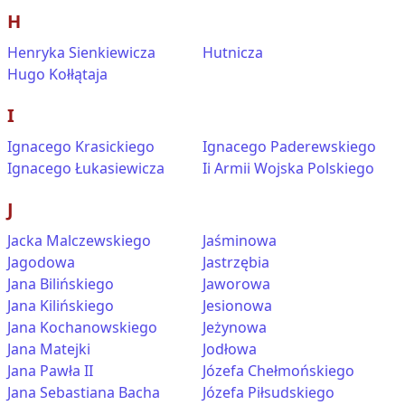
H
Henryka Sienkiewicza
Hutnicza
Hugo Kołłątaja
I
Ignacego Krasickiego
Ignacego Paderewskiego
Ignacego Łukasiewicza
Ii Armii Wojska Polskiego
J
Jacka Malczewskiego
Jaśminowa
Jagodowa
Jastrzębia
Jana Bilińskiego
Jaworowa
Jana Kilińskiego
Jesionowa
Jana Kochanowskiego
Jeżynowa
Jana Matejki
Jodłowa
Jana Pawła II
Józefa Chełmońskiego
Jana Sebastiana Bacha
Józefa Piłsudskiego