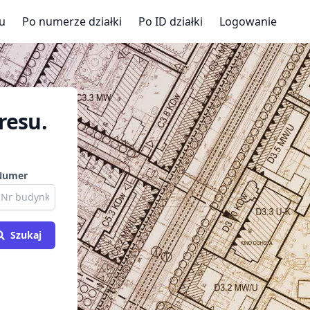
u
Po numerze działki
Po ID działki
Logowanie
resu.
Numer
Szukaj