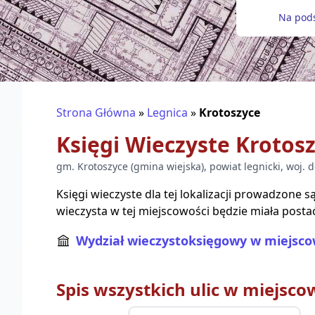
Na pods
Strona Główna
»
Legnica
»
Krotoszyce
Księgi Wieczyste
Krotos
gm.
Krotoszyce
(
gmina wiejska
), powiat
legnicki
, woj.
d
Księgi wieczyste dla tej lokalizacji prowadzone 
wieczysta w tej miejscowości będzie miała posta
Wydział wieczystoksięgowy w miejsco
Spis wszystkich ulic w miejsco