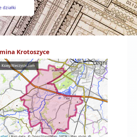
 działki
mina
Krotoszyce