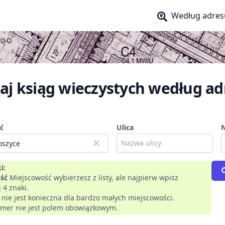
Według adres
aj ksiąg wieczystych według ad
ć
Ulica
i:
ść
Miejscowość wybierzesz z listy, ale najpierw wpisz
 4 znaki.
a nie jest konieczna dla bardzo małych miejscowości.
mer nie jest polem obowiązkowym.