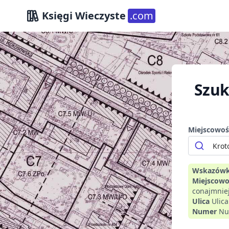
Księgi Wieczyste
.com
Szuk
Miejscowoś
Wskazówk
Miejscowo
conajmniej
Ulica
Ulic
Numer
Nu