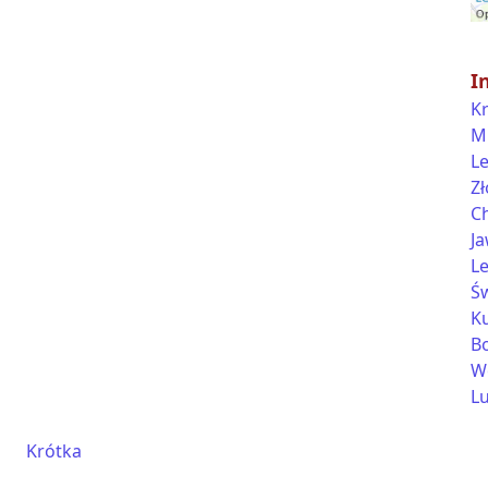
I
K
M
L
Zł
C
J
Le
Ś
K
B
W
L
Krótka