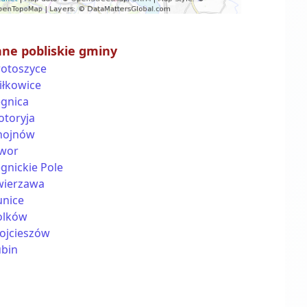
nne pobliskie gminy
rotoszyce
iłkowice
egnica
otoryja
hojnów
awor
gnickie Pole
wierzawa
unice
olków
ojcieszów
ubin