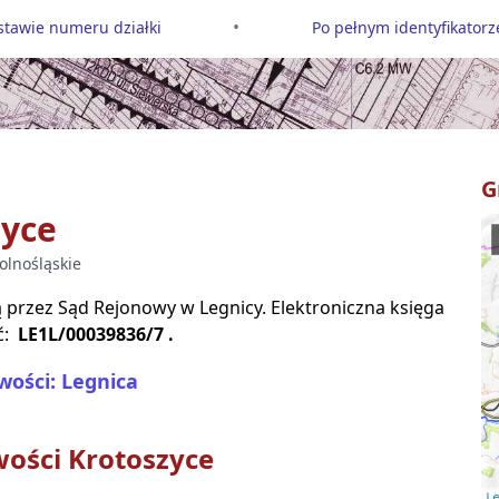
•
tawie numeru działki
Po pełnym identyfikatorze
G
zyce
olnośląskie
są przez Sąd Rejonowy w
Legnicy
. Elektroniczna księga
ć:
LE1L/00039836/7
.
wości: Legnica
wości
Krotoszyce