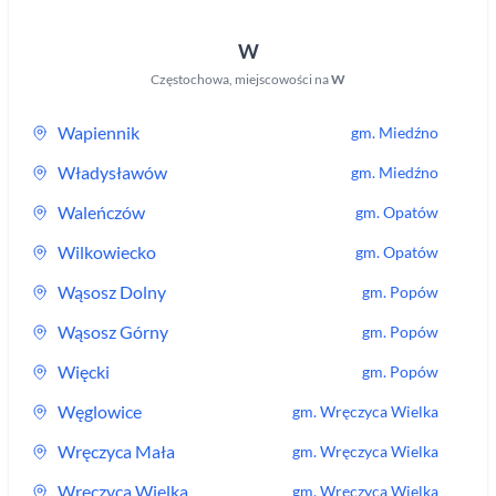
W
Częstochowa
,
miejscowości na
W
Wapiennik
gm.
Miedźno
Władysławów
gm.
Miedźno
Waleńczów
gm.
Opatów
Wilkowiecko
gm.
Opatów
Wąsosz Dolny
gm.
Popów
Wąsosz Górny
gm.
Popów
Więcki
gm.
Popów
Węglowice
gm.
Wręczyca Wielka
Wręczyca Mała
gm.
Wręczyca Wielka
Wręczyca Wielka
gm.
Wręczyca Wielka