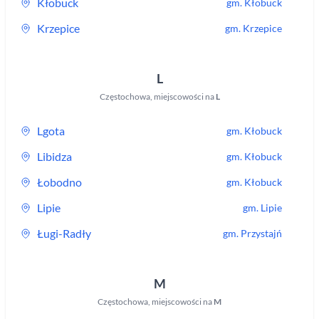
Kłobuck
gm.
Kłobuck
Krzepice
gm.
Krzepice
L
Częstochowa
,
miejscowości na
L
Lgota
gm.
Kłobuck
Libidza
gm.
Kłobuck
Łobodno
gm.
Kłobuck
Lipie
gm.
Lipie
Ługi-Radły
gm.
Przystajń
M
Częstochowa
,
miejscowości na
M