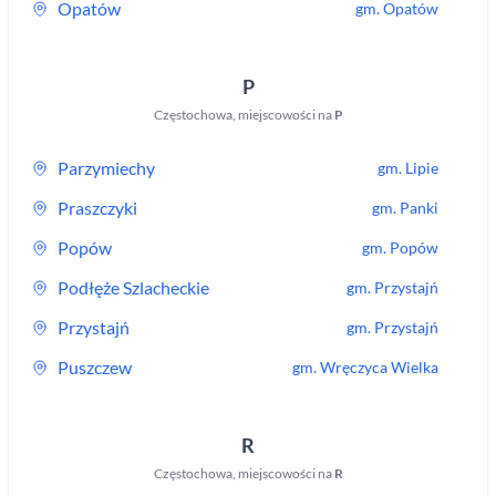
Opatów
gm.
Opatów
P
Częstochowa
,
miejscowości na
P
Parzymiechy
gm.
Lipie
Praszczyki
gm.
Panki
Popów
gm.
Popów
Podłęże Szlacheckie
gm.
Przystajń
Przystajń
gm.
Przystajń
Puszczew
gm.
Wręczyca Wielka
R
Częstochowa
,
miejscowości na
R