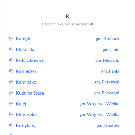
K
Częstochowa
,
miejscowości na
K
Kamyk
gm.
Kłobuck
Kleśniska
gm.
Lipie
Kołaczkowice
gm.
Miedźno
Konieczki
gm.
Panki
Kamińsko
gm.
Przystajń
Kuźnica Stara
gm.
Przystajń
Kalej
gm.
Wręczyca Wielka
Klepaczka
gm.
Wręczyca Wielka
Kobylany
gm.
Opatów