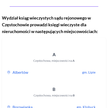
Wydział ksiąg wieczystych sądu rejonowego
w
Częstochowie
prowadzi księgi wieczyste dla
nieruchomości w następujących miejscowościach:
A
Częstochowa
,
miejscowości na
A
Albertów
gm.
Lipie
B
Częstochowa
,
miejscowości na
B
Borowianka
gm.
Kłobuck