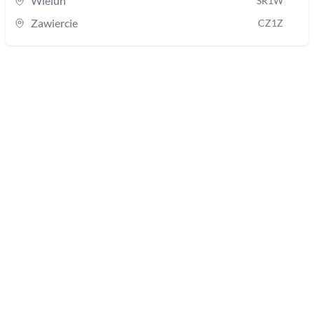
Wieluń
SR1W
Zawiercie
CZ1Z