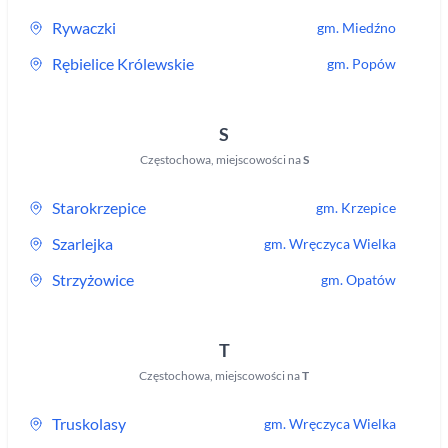
Rywaczki
gm.
Miedźno
Rębielice Królewskie
gm.
Popów
S
Częstochowa
,
miejscowości na
S
Starokrzepice
gm.
Krzepice
Szarlejka
gm.
Wręczyca Wielka
Strzyżowice
gm.
Opatów
T
Częstochowa
,
miejscowości na
T
Truskolasy
gm.
Wręczyca Wielka