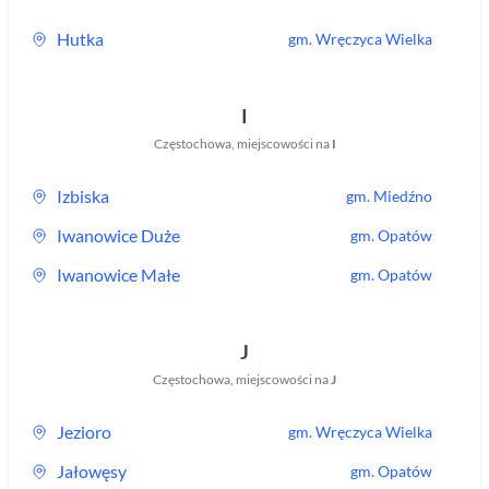
Hutka
gm.
Wręczyca Wielka
I
Częstochowa
,
miejscowości na
I
Izbiska
gm.
Miedźno
Iwanowice Duże
gm.
Opatów
Iwanowice Małe
gm.
Opatów
J
Częstochowa
,
miejscowości na
J
Jezioro
gm.
Wręczyca Wielka
Jałowęsy
gm.
Opatów