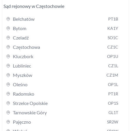
Sąd rejonowy
w Częstochowie
Bełchatów
PT1B
Bytom
KA1Y
Czeladź
SO1C
Częstochowa
CZ1C
Kluczbork
OP1U
Lubliniec
CZ1L
Myszków
CZ1M
Oleśno
OP1L
Radomsko
PT1R
Strzelce Opolskie
OP1S
Tarnowskie Góry
GL1T
Pajęczno
SR2W