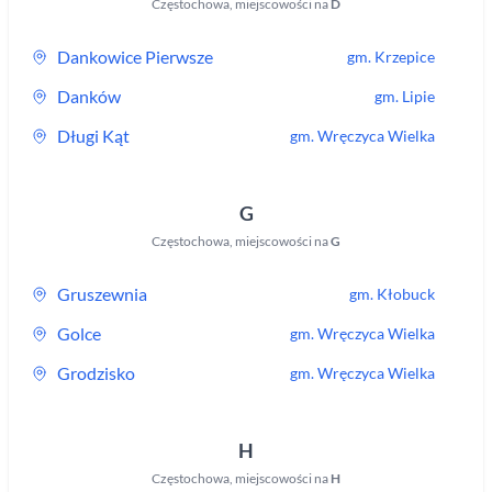
Częstochowa
,
miejscowości na
D
Dankowice Pierwsze
gm.
Krzepice
Danków
gm.
Lipie
Długi Kąt
gm.
Wręczyca Wielka
G
Częstochowa
,
miejscowości na
G
Gruszewnia
gm.
Kłobuck
Golce
gm.
Wręczyca Wielka
Grodzisko
gm.
Wręczyca Wielka
H
Częstochowa
,
miejscowości na
H