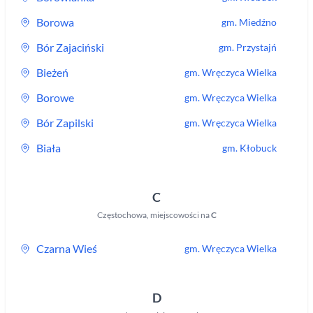
Borowa
gm.
Miedźno
Bór Zajaciński
gm.
Przystajń
Bieżeń
gm.
Wręczyca Wielka
Borowe
gm.
Wręczyca Wielka
Bór Zapilski
gm.
Wręczyca Wielka
Biała
gm.
Kłobuck
C
Częstochowa
,
miejscowości na
C
Czarna Wieś
gm.
Wręczyca Wielka
D