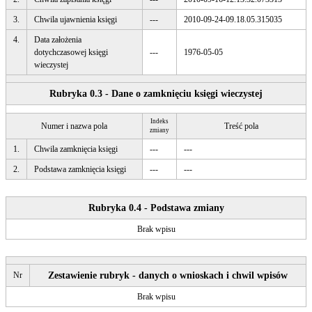
3.
Chwila ujawnienia księgi
---
2010-09-24-09.18.05.315035
4.
Data założenia
dotychczasowej księgi
---
1976-05-05
wieczystej
Rubryka 0.3 - Dane o zamknięciu księgi wieczystej
Indeks
Numer i nazwa pola
Treść pola
zmiany
1.
Chwila zamknięcia księgi
---
---
2.
Podstawa zamknięcia księgi
---
---
Rubryka 0.4 - Podstawa zmiany
Brak wpisu
Nr
Zestawienie rubryk - danych o wnioskach i chwil wpisów
Brak wpisu