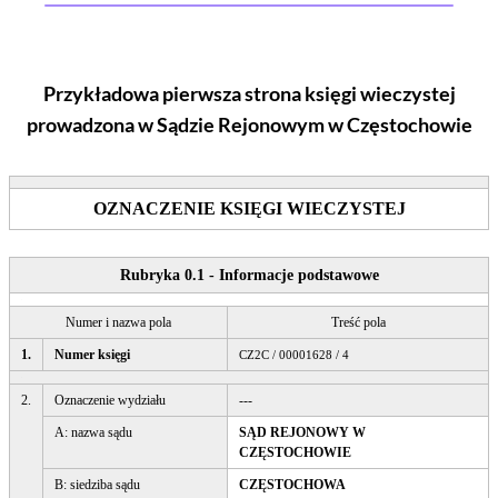
Przykładowa pierwsza strona księgi wieczystej
prowadzona w Sądzie Rejonowym
w Częstochowie
OZNACZENIE KSIĘGI WIECZYSTEJ
Rubryka 0.1 - Informacje podstawowe
Numer i nazwa pola
Treść pola
1.
Numer księgi
CZ2C / 00001628 / 4
2.
Oznaczenie wydziału
---
A: nazwa sądu
SĄD REJONOWY W
CZĘSTOCHOWIE
B: siedziba sądu
CZĘSTOCHOWA