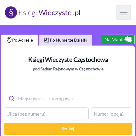
§
Księgi
Wieczyste .pl
Open m
Na Mapie
Po Adresie
Po Numerze Działki
Księgi Wieczyste
Częstochowa
pod Sądem Rejonowym
w Częstochowie
Miejscowość... zacznij pisać
Szukaj