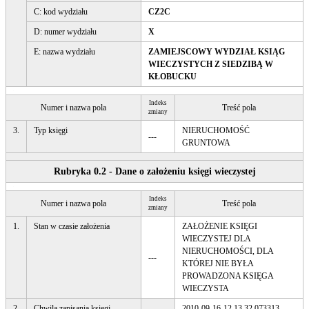
C: kod wydziału
CZ2C
D: numer wydziału
X
E: nazwa wydziału
ZAMIEJSCOWY WYDZIAŁ KSIĄG
WIECZYSTYCH Z SIEDZIBĄ W
KŁOBUCKU
Indeks
Numer i nazwa pola
Treść pola
zmiany
3.
Typ księgi
NIERUCHOMOŚĆ
---
GRUNTOWA
Rubryka 0.2 - Dane o założeniu księgi wieczystej
Indeks
Numer i nazwa pola
Treść pola
zmiany
1.
Stan w czasie założenia
ZAŁOŻENIE KSIĘGI
WIECZYSTEJ DLA
NIERUCHOMOŚCI, DLA
---
KTÓREJ NIE BYŁA
PROWADZONA KSIĘGA
WIECZYSTA
2.
Chwila zapisania księgi
---
2010-09-16-12.13.32.073313