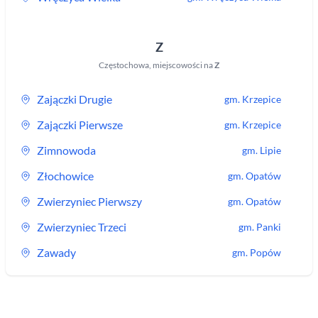
Z
Częstochowa
,
miejscowości na
Z
Zajączki Drugie
gm.
Krzepice
Zajączki Pierwsze
gm.
Krzepice
Zimnowoda
gm.
Lipie
Złochowice
gm.
Opatów
Zwierzyniec Pierwszy
gm.
Opatów
Zwierzyniec Trzeci
gm.
Panki
Zawady
gm.
Popów