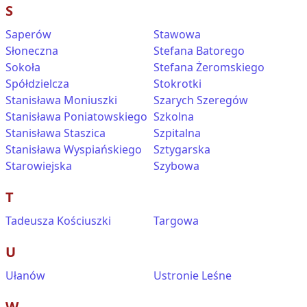
S
Saperów
Stawowa
Słoneczna
Stefana Batorego
Sokoła
Stefana Żeromskiego
Spółdzielcza
Stokrotki
Stanisława Moniuszki
Szarych Szeregów
Stanisława Poniatowskiego
Szkolna
Stanisława Staszica
Szpitalna
Stanisława Wyspiańskiego
Sztygarska
Starowiejska
Szybowa
T
Tadeusza Kościuszki
Targowa
U
Ułanów
Ustronie Leśne
W