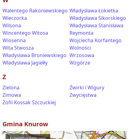
Walentego Rakoniewskiego
Władysława Łokietka
Wieczorka
Władysława Sikorskiego
Wilsona
Władysława Stanisława
Wincentego Witosa
Reymonta
Wiosenna
Wojciecha Korfantego
Wita Stwosza
Wolności
Władysława Broniewskiego
Wrzosowa
Władysława Jagiełły
Wzgórze
Z
Zielona
Żwirki i Wigury
Zimowa
Zwycięstwa
Zofii Kossak Szczuckiej
Gmina
Knurow