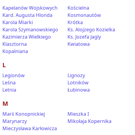
Kapelanów Wojskowych
Kościelna
Kard. Augusta Hlonda
Kosmonautów
Karola Miarki
Krótka
Karola Szymanowskiego
Ks. Alojzego Kozielka
Kazimierza Wielkiego
Ks. Jozefa Jagly
Klasztorna
Kwiatowa
Kopalniana
L
Legionów
Lignozy
Leśna
Lotników
Letnia
Łubinowa
M
Marii Konopnickiej
Mieszka I
Marynarzy
Mikołaja Kopernika
Mieczysława Karłowicza