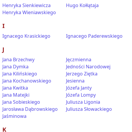
Henryka Sienkiewicza
Hugo Kołłątaja
Henryka Wieniawskiego
I
Ignacego Krasickiego
Ignacego Paderewskiego
J
Jana Brzechwy
Jęczmienna
Jana Dymka
Jedności Narodowej
Jana Kilińskiego
Jerzego Ziętka
Jana Kochanowskiego
Jesienna
Jana Kwitka
Józefa Janty
Jana Matejki
Józefa Lompy
Jana Sobieskiego
Juliusza Ligonia
Jarosława Dąbrowskiego
Juliusza Słowackiego
Jaśminowa
K