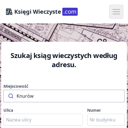
Open m
Księgi Wieczyste
.com
Szukaj ksiąg wieczystych według
adresu.
Miejscowość
Knurów
Ulica
Numer