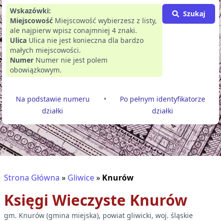
Wskazówki:
Szukaj
Miejscowość
Miejscowość wybierzesz z listy,
ale najpierw wpisz conajmniej 4 znaki.
Ulica
Ulica nie jest konieczna dla bardzo
małych miejscowości.
Numer
Numer nie jest polem
obowiązkowym.
•
Na podstawie numeru
Po pełnym identyfikatorze
działki
działki
Strona Główna
»
Gliwice
»
Knurów
Księgi Wieczyste
Knurów
gm.
Knurów
(
gmina miejska
), powiat
gliwicki
, woj.
śląskie