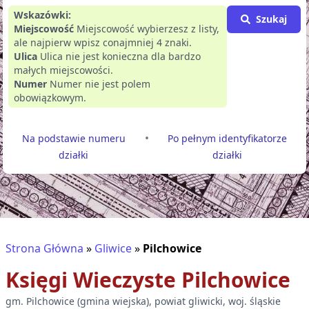
Wskazówki:
Szukaj
Miejscowość
Miejscowość wybierzesz z listy,
ale najpierw wpisz conajmniej 4 znaki.
Ulica
Ulica nie jest konieczna dla bardzo
małych miejscowości.
Numer
Numer nie jest polem
obowiązkowym.
•
Na podstawie numeru
Po pełnym identyfikatorze
działki
działki
Strona Główna
»
Gliwice
»
Pilchowice
Księgi Wieczyste
Pilchowice
gm.
Pilchowice
(
gmina wiejska
), powiat
gliwicki
, woj.
śląskie