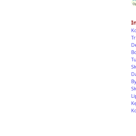
I
K
Tr
D
B
T
S
D
B
S
Li
K
K