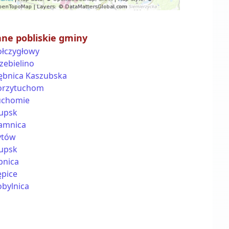
nne pobliskie gminy
ołczygłowy
zebielino
ębnica Kaszubska
orzytuchom
uchomie
łupsk
amnica
ytów
łupsk
pnica
ępice
obylnica