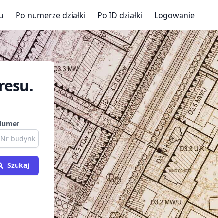
u
Po numerze działki
Po ID działki
Logowanie
resu.
Numer
Szukaj