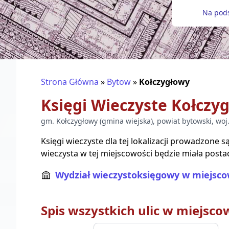
Na pods
Strona Główna
»
Bytow
»
Kołczygłowy
Księgi Wieczyste
Kołczy
gm.
Kołczygłowy
(
gmina wiejska
), powiat
bytowski
, woj
Księgi wieczyste dla tej lokalizacji prowadzone 
wieczysta w tej miejscowości będzie miała posta
Wydział wieczystoksięgowy w miejsco
Spis wszystkich ulic w miejsco