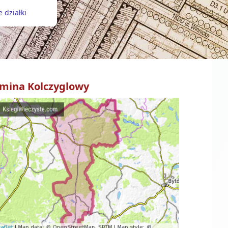
 działki
mina
Kolczyglowy