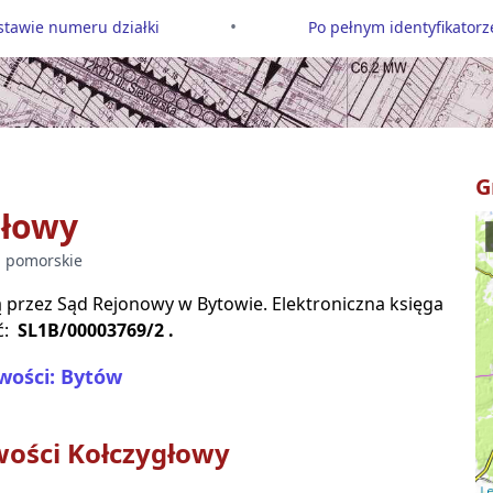
•
tawie numeru działki
Po pełnym identyfikatorze
G
głowy
.
pomorskie
są przez Sąd Rejonowy w
Bytowie
. Elektroniczna księga
ć:
SL1B/00003769/2
.
wości: Bytów
wości
Kołczygłowy