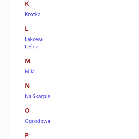
K
Krótka
L
Łąkowa
Leśna
M
Miła
N
Na Skarpie
O
Ogrodowa
P