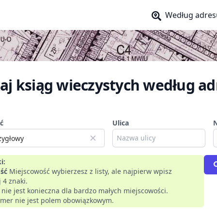
Według adres
aj ksiąg wieczystych według ad
ć
Ulica
i:
ść
Miejscowość wybierzesz z listy, ale najpierw wpisz
 4 znaki.
a nie jest konieczna dla bardzo małych miejscowości.
mer nie jest polem obowiązkowym.