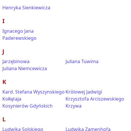
Henryka Sienkiewicza
I
Ignacego Jana
Paderewskiego
J
Jarzębinowa
Juliana Tuwima
Juliana Niemcewicza
K
Kard. Stefana Wyszynskiego
Królowej Jadwigi
Kołłątaja
Krzysztofa Arciszewskiego
Kosynierów Gdyńskich
Krzywa
L
Ludwika Solskiego
Ludwika Zamenhofa