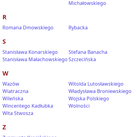
Michałowskiego
R
Romana Dmowskiego
Rybacka
S
Stanisława Konarskiego
Stefana Banacha
Stanisława Małachowskiego
Szczecińska
W
Wazów
Witolda Lutosławskiego
Wiatraczna
Władysława Broniewskiego
Wileńska
Wojska Polskiego
Wincentego Kadłubka
Wolności
Wita Stwosza
Z