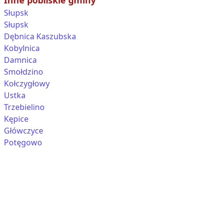
Inne pobliskie gminy
Słupsk
Słupsk
Dębnica Kaszubska
Kobylnica
Damnica
Smołdzino
Kołczygłowy
Ustka
Trzebielino
Kępice
Główczyce
Potęgowo