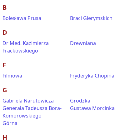
B
Bolesława Prusa
Braci Gierymskich
D
Dr Med. Kazimierza
Drewniana
Frackowskiego
F
Filmowa
Fryderyka Chopina
G
Gabriela Narutowicza
Grodzka
Generała Tadeusza Bora-
Gustawa Morcinka
Komorowskiego
Górna
H