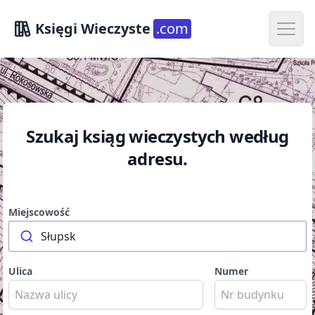
Open m
Księgi Wieczyste
.com
Szukaj ksiąg wieczystych według
adresu.
Miejscowość
Słupsk
Ulica
Numer