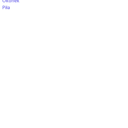
Okonek
Piła