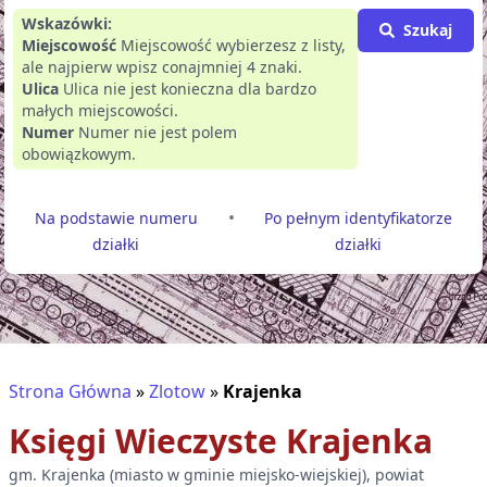
Wskazówki:
Szukaj
Miejscowość
Miejscowość wybierzesz z listy,
ale najpierw wpisz conajmniej 4 znaki.
Ulica
Ulica nie jest konieczna dla bardzo
małych miejscowości.
Numer
Numer nie jest polem
obowiązkowym.
•
Na podstawie numeru
Po pełnym identyfikatorze
działki
działki
Strona Główna
»
Zlotow
»
Krajenka
Księgi Wieczyste
Krajenka
gm.
Krajenka
(
miasto w gminie miejsko-wiejskiej
), powiat