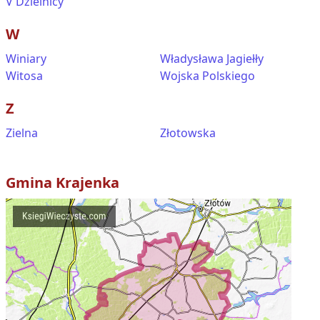
V Dzielnicy
W
Winiary
Władysława Jagiełły
Witosa
Wojska Polskiego
Z
Zielna
Złotowska
Gmina
Krajenka