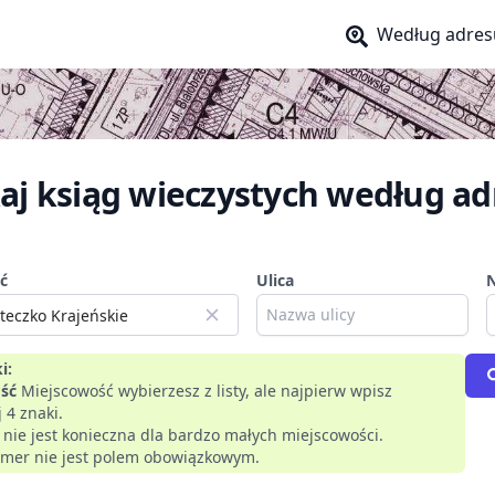
Według adres
aj ksiąg wieczystych według ad
ć
Ulica
i:
ść
Miejscowość wybierzesz z listy, ale najpierw wpisz
 4 znaki.
a nie jest konieczna dla bardzo małych miejscowości.
mer nie jest polem obowiązkowym.