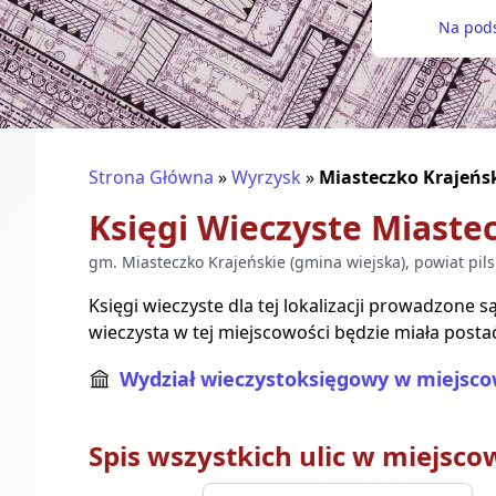
Na pods
Strona Główna
»
Wyrzysk
»
Miasteczko Krajeńs
Księgi Wieczyste
Miastec
gm.
Miasteczko Krajeńskie
(
gmina wiejska
), powiat
pils
Księgi wieczyste dla tej lokalizacji prowadzone 
wieczysta w tej miejscowości będzie miała posta
Wydział wieczystoksięgowy w miejsco
Spis wszystkich ulic w miejsco