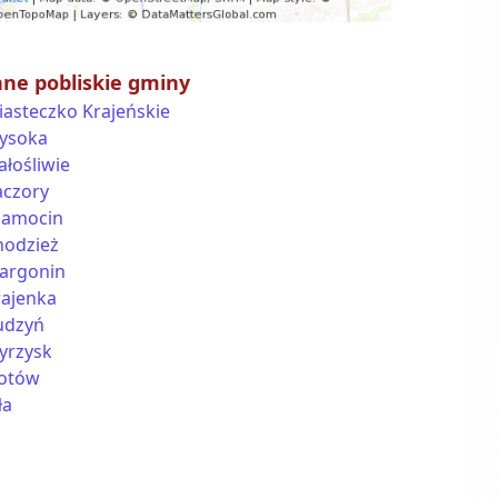
nne pobliskie gminy
iasteczko Krajeńskie
ysoka
ałośliwie
aczory
zamocin
hodzież
argonin
rajenka
udzyń
yrzysk
łotów
ła