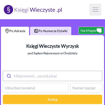
§
Księgi
Wieczyste .pl
Open m
Na Mapie
Po Adresie
Po Numerze Działki
Księgi Wieczyste
Wyrzysk
pod Sądem Rejonowym
w Chodzieży
Miejscowość... zacznij pisać
Szukaj