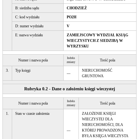
B: siedziba sądu
CHODZIEŻ
C: kod wydziału
PO2H
D: numer wydziału
V
E: nazwa wydziału
ZAMIEJSCOWY WYDZIAŁ KSIĄG
WIECZYSTYCH Z SIEDZIBĄ W
WYRZYSKU
Indeks
Numer i nazwa pola
Treść pola
zmiany
3.
Typ księgi
NIERUCHOMOŚĆ
---
GRUNTOWA
Rubryka 0.2 - Dane o założeniu księgi wieczystej
Indeks
Numer i nazwa pola
Treść pola
zmiany
1.
Stan w czasie założenia
ZAŁOŻENIE KSIĘGI
WIECZYSTEJ DLA
NIERUCHOMOŚCI, DLA
---
KTÓREJ PROWADZONA
BYŁA KSIĘGA WIECZYSTA