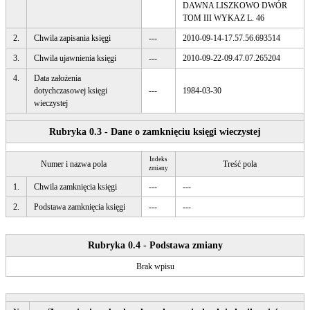
DAWNA LISZKOWO DWÓR
TOM III WYKAZ L. 46
2.
Chwila zapisania księgi
---
2010-09-14-17.57.56.693514
3.
Chwila ujawnienia księgi
---
2010-09-22-09.47.07.265204
4.
Data założenia
dotychczasowej księgi
---
1984-03-30
wieczystej
Rubryka 0.3 - Dane o zamknięciu księgi wieczystej
Indeks
Numer i nazwa pola
Treść pola
zmiany
1.
Chwila zamknięcia księgi
---
---
2.
Podstawa zamknięcia księgi
---
---
Rubryka 0.4 - Podstawa zmiany
Brak wpisu