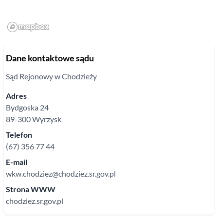
Dane kontaktowe sądu
Sąd Rejonowy
w Chodzieży
Adres
Bydgoska
24
89-300
Wyrzysk
Telefon
(67) 356 77 44
E-mail
wkw.chodziez@chodziez.sr.gov.pl
Strona WWW
chodziez.sr.gov.pl