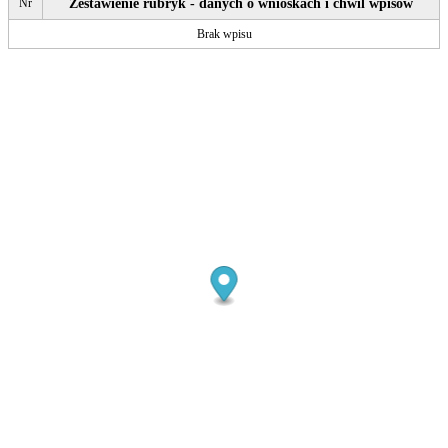
Nr
Zestawienie rubryk - danych o wnioskach i chwil wpisów
Brak wpisu