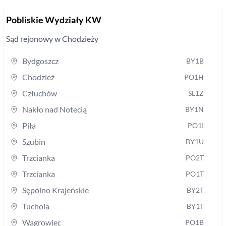
Pobliskie Wydziały KW
Sąd rejonowy
w Chodzieży
Bydgoszcz
BY1B
Chodzież
PO1H
Człuchów
SL1Z
Nakło nad Notecią
BY1N
Piła
PO1I
Szubin
BY1U
Trzcianka
PO2T
Trzcianka
PO1T
Sępólno Krajeńskie
BY2T
Tuchola
BY1T
Wągrowiec
PO1B