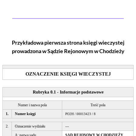
Przykładowa pierwsza strona księgi wieczystej
prowadzona w Sądzie Rejonowym
w Chodzieży
OZNACZENIE KSIĘGI WIECZYSTEJ
Rubryka 0.1 - Informacje podstawowe
Numer i nazwa pola
Treść pola
1.
Numer księgi
PO2H / 00013423 / 8
2.
Oznaczenie wydziału
---
A: nazwa sądu
SĄD REJONOWY W CHODZIEŻY