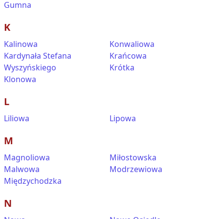
Gumna
K
Kalinowa
Konwaliowa
Kardynała Stefana
Krańcowa
Wyszyńskiego
Krótka
Klonowa
L
Liliowa
Lipowa
M
Magnoliowa
Miłostowska
Malwowa
Modrzewiowa
Międzychodzka
N