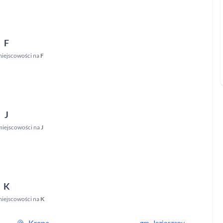
F
miejscowości na
F
J
miejscowości na
J
K
iejscowości na
K
Krępa
gm.
Jeziorzany