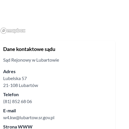
Dane kontaktowe sądu
Sąd Rejonowy
w Lubartowie
Adres
Lubelska
57
21-108
Lubartów
Telefon
(81) 852 68 06
E-mail
w4.kw@lubartow.sr.gov.pl
Strona WWW