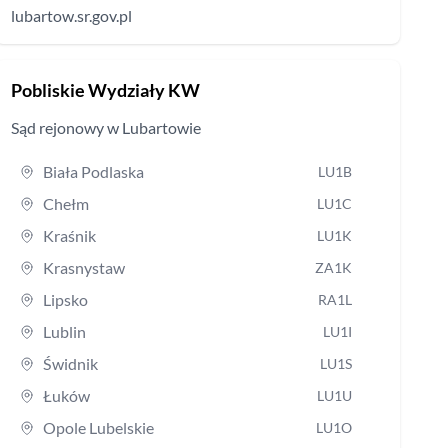
lubartow.sr.gov.pl
Pobliskie Wydziały KW
Sąd rejonowy
w Lubartowie
Biała Podlaska
LU1B
Chełm
LU1C
Kraśnik
LU1K
Krasnystaw
ZA1K
Lipsko
RA1L
Lublin
LU1I
Świdnik
LU1S
Łuków
LU1U
Opole Lubelskie
LU1O