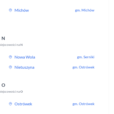
Michów
gm.
Michów
N
iejscowości na
N
Nowa Wola
gm.
Serniki
Nietuszyna
gm.
Ostrówek
O
iejscowości na
O
Ostrówek
gm.
Ostrówek