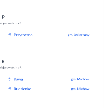
P
iejscowości na
P
Przytoczno
gm.
Jeziorzany
R
iejscowości na
R
Rawa
gm.
Michów
Rudzienko
gm.
Michów