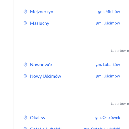
Mejznerzyn
gm.
Michów
Maśluchy
gm.
Uścimów
Lubartów
,
m
Nowodwór
gm.
Lubartów
Nowy Uścimów
gm.
Uścimów
Lubartów
,
m
Okalew
gm.
Ostrówek
Ostrów Lubelski
gm.
Ostrów Lubelski