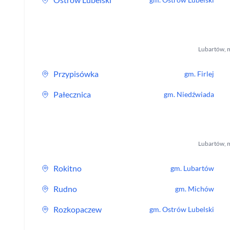
Lubartów
,
m
Przypisówka
gm.
Firlej
Pałecznica
gm.
Niedźwiada
Lubartów
,
m
Rokitno
gm.
Lubartów
Rudno
gm.
Michów
Rozkopaczew
gm.
Ostrów Lubelski