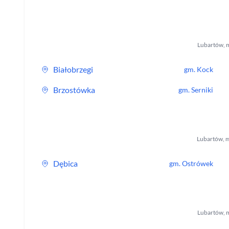
Lubartów
,
m
Białobrzegi
gm.
Kock
Brzostówka
gm.
Serniki
Lubartów
,
m
Dębica
gm.
Ostrówek
Lubartów
,