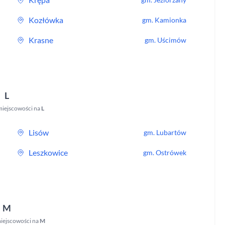
Kozłówka
gm.
Kamionka
Krasne
gm.
Uścimów
L
miejscowości na
L
Lisów
gm.
Lubartów
Leszkowice
gm.
Ostrówek
M
iejscowości na
M