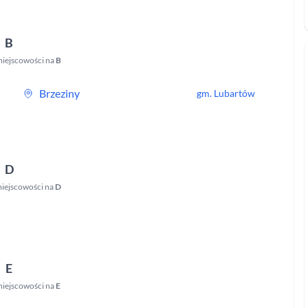
B
iejscowości na
B
Brzeziny
gm.
Lubartów
D
iejscowości na
D
E
miejscowości na
E