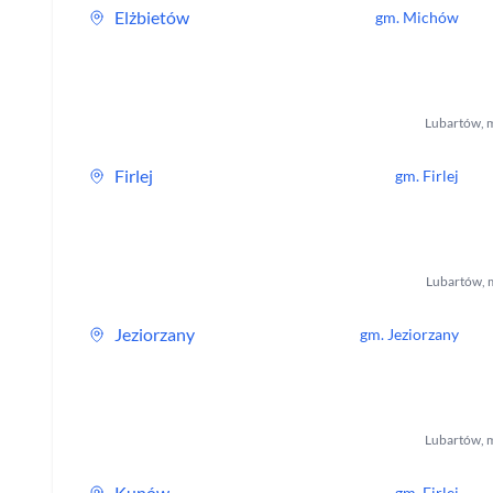
Elżbietów
gm.
Michów
Lubartów
,
Firlej
gm.
Firlej
Lubartów
,
Jeziorzany
gm.
Jeziorzany
Lubartów
,
m
Kunów
gm.
Firlej