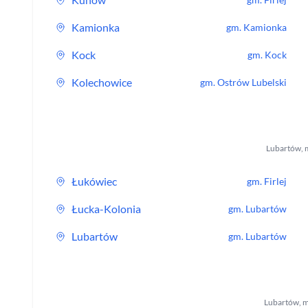
Kamionka
gm.
Kamionka
Kock
gm.
Kock
Kolechowice
gm.
Ostrów Lubelski
Lubartów
,
Łukówiec
gm.
Firlej
Łucka-Kolonia
gm.
Lubartów
Lubartów
gm.
Lubartów
Lubartów
,
m