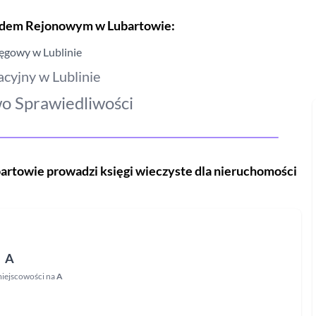
Sądem Rejonowym
w Lubartowie
:
ęgowy w Lublinie
acyjny w Lublinie
o Sprawiedliwości
artowie
prowadzi księgi wieczyste dla nieruchomości
A
iejscowości na
A