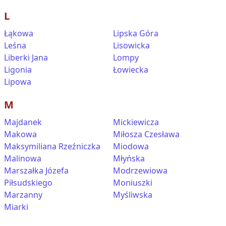
L
Łąkowa
Lipska Góra
Leśna
Lisowicka
Liberki Jana
Lompy
Ligonia
Łowiecka
Lipowa
M
Majdanek
Mickiewicza
Makowa
Miłosza Czesława
Maksymiliana Rzeźniczka
Miodowa
Malinowa
Młyńska
Marszałka Józefa
Modrzewiowa
Piłsudskiego
Moniuszki
Marzanny
Myśliwska
Miarki