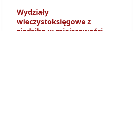
Wydziały
wieczystoksięgowe z
siedzibą w miejscowości
Lubliniec
Sąd Rejonowy
w Lublińcu
- Wydział Ksiąg
Wieczystych
w Lublińcu
otrzymał kod
wydziału
CZ1L
. Tym prefiksem numerowane
są wszystkie Księgi Wieczyste obsługiwane
przez Wydział Ksiąg Wieczystych Sądu w
w
Lublińcu
. Księga wieczysta prowadzona
przez ten sąd będzie miała
postać:
CZ1L/00007385/2
.
Księgi wieczyste
prowadzone przez sąd
wieczystoksięgowy
w Lublińcu
można
przeglądać osobiście w siedzibie wydziału,