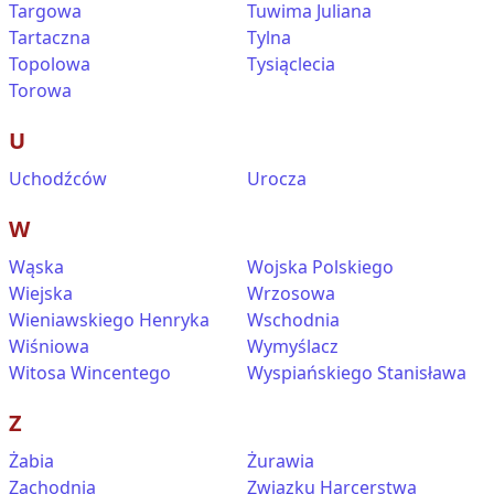
Targowa
Tuwima Juliana
Tartaczna
Tylna
Topolowa
Tysiąclecia
Torowa
U
Uchodźców
Urocza
W
Wąska
Wojska Polskiego
Wiejska
Wrzosowa
Wieniawskiego Henryka
Wschodnia
Wiśniowa
Wymyślacz
Witosa Wincentego
Wyspiańskiego Stanisława
Z
Żabia
Żurawia
Zachodnia
Związku Harcerstwa