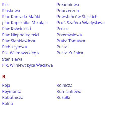
Pck
Południowa
Piaskowa
Poprzeczna
Plac Konrada Mańki
Powstańców Śląskich
plac Kopernika Mikołaja
Prof. Szafera Wladyslawa
Plac Kościuszki
Prusa
Plac Niepodległości
Przemysłowa
Plac Sienkiewicza
Ptaka Tomasza
Plebiscytowa
Pusta
Plk. Wilimowskiego
Pusta Kuźnica
Stanislawa
Plk. Wilniewczyca Waclawa
R
Reja
Rolnicza
Reymonta
Rumiankowa
Robotnicza
Rusałki
Rolna