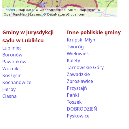
Gminy w jurysdykcji
Inne pobliskie gminy
Krupski Młyn
sądu w Lublińcu
Tworóg
Lubliniec
Wielowieś
Boronów
Kalety
Pawonków
Tarnowskie Góry
Woźniki
Zawadzkie
Koszęcin
Zbrosławice
Kochanowice
Przystajń
Herby
Pańki
Ciasna
Toszek
DOBRODZIEŃ
Pyskowice