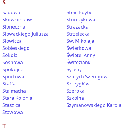
S
Sądowa
Stein Edyty
Skowronków
Storczykowa
Słoneczna
Strażacka
Słowackiego Juliusza
Strzelecka
Słowicza
Sw. Mikolaja
Sobieskiego
Świerkowa
Sokoła
Świętej Anny
Sosnowa
Świtezianki
Spokojna
Syreny
Sportowa
Szarych Szeregów
Staffa
Szczygłów
Stalmacha
Szeroka
Stara Kolonia
Szkolna
Staszica
Szymanowskiego Karola
Stawowa
T