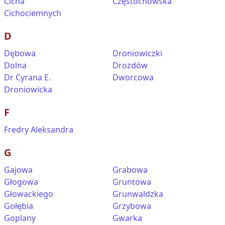
Cicha
Częstochowska
Cichociemnych
D
Dębowa
Droniowiczki
Dolna
Drozdów
Dr Cyrana E.
Dworcowa
Droniowicka
F
Fredry Aleksandra
G
Gajowa
Grabowa
Głogowa
Gruntowa
Głowackiego
Grunwaldzka
Gołębia
Grzybowa
Goplany
Gwarka