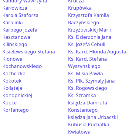
Kandory Wawrzyna
Krucza
Karłowicza
Krupówka
Karola Szaforza
Krzysztofa Kamila
Karolinki
Baczyńskiego
Karpego Józefa
Krzyżowskiej Marii
Kasztanowa
Ks. Dzierzonia Jana
Kilińskiego
Ks. Jozefa Cebuli
Kisielewskiego Stefana
Ks. Kard. Hlonda Augusta
Klonowa
Ks. Kard. Stefana
Kochanowskiego
Wyszynskiego
Kochcicka
Ks. Misia Pawla
Kokotek
Ks. Plk. Szymaly Jana
Kołłątaja
Ks. Rogowskiego
Konopnickiej
Ks. Szramka
Kopce
księdza Damrota
Korfantego
Konstantego
księdza Jana Urbaczki
Kubusia Puchatka
Kwiatowa