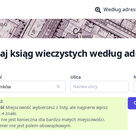
Według adres
aj ksiąg wieczystych według ad
ć
Ulica
i:
ść
Miejscowość wybierzesz z listy, ale najpierw wpisz
 4 znaki.
a nie jest konieczna dla bardzo małych miejscowości.
mer nie jest polem obowiązkowym.