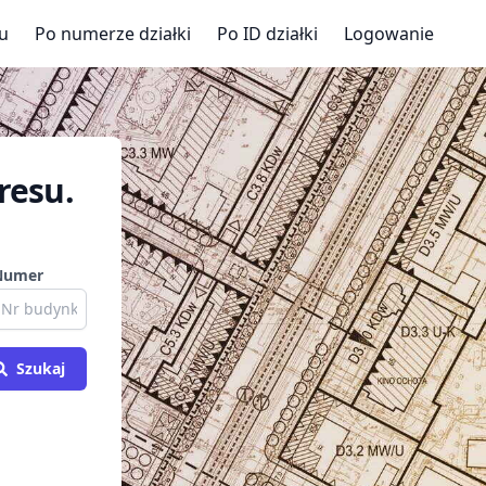
u
Po numerze działki
Po ID działki
Logowanie
resu.
Numer
Szukaj