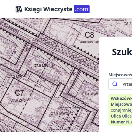
Księgi Wieczyste
.com
Szuk
Miejscowoś
Wskazówk
Miejscowo
conajmniej
Ulica
Ulic
Numer
Nu