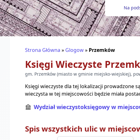
Na pods
Strona Główna
»
Glogow
»
Przemków
Księgi Wieczyste
Przem
gm.
Przemków
(
miasto w gminie miejsko-wiejskiej
), po
Księgi wieczyste dla tej lokalizacji prowadzone 
wieczysta w tej miejscowości będzie miała posta
Wydział wieczystoksięgowy w miejsco
Spis wszystkich ulic w miejsco