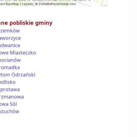
nne pobliskie gminy
rzemków
aworzyce
adwanice
owe Miasteczko
hocianów
romadka
ytom Odrzański
edlisko
zprotawa
erzmanowa
owa Sól
ożuchów