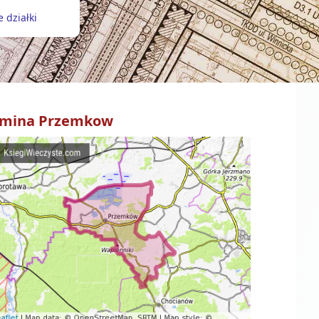
 działki
mina
Przemkow