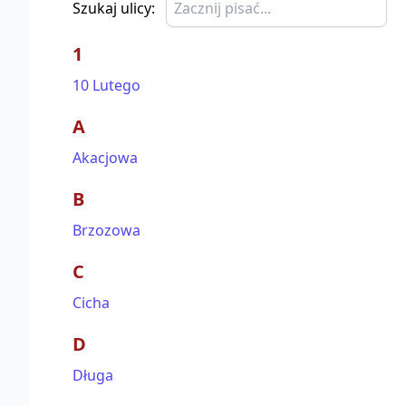
Szukaj ulicy:
1
10 Lutego
A
Akacjowa
B
Brzozowa
C
Cicha
D
Długa