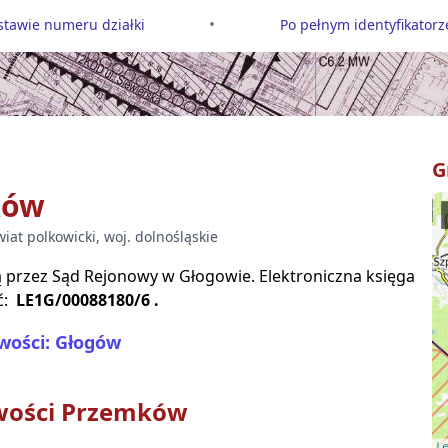
•
tawie numeru działki
Po pełnym identyfikatorze
G
ków
wiat
polkowicki
, woj.
dolnośląskie
są przez Sąd Rejonowy w
Głogowie
. Elektroniczna księga
ć:
LE1G/00088180/6
.
wości: Głogów
wości
Przemków