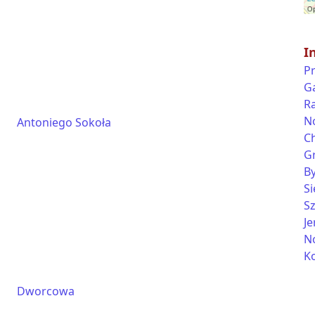
I
P
G
R
N
Antoniego Sokoła
C
G
B
Si
S
J
N
K
Dworcowa