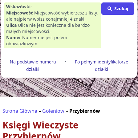
Wskazówki:
Szukaj
Miejscowość
Miejscowość wybierzesz z listy,
ale najpierw wpisz conajmniej 4 znaki.
Ulica
Ulica nie jest konieczna dla bardzo
małych miejscowości.
Numer
Numer nie jest polem
obowiązkowym.
•
Na podstawie numeru
Po pełnym identyfikatorze
działki
działki
Strona Główna
»
Goleniow
»
Przybiernów
Księgi Wieczyste
Przybiernów