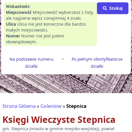
Wskazówki:
Szukaj
Miejscowość
Miejscowość wybierzesz z listy,
ale najpierw wpisz conajmniej 4 znaki.
Ulica
Ulica nie jest konieczna dla bardzo
małych miejscowości.
Numer
Numer nie jest polem
obowiązkowym.
•
Na podstawie numeru
Po pełnym identyfikatorze
działki
działki
Strona Główna
»
Goleniow
»
Stepnica
Księgi Wieczyste
Stepnica
gm.
Stepnica
(
miasto w gminie miejsko-wiejskiej
), powiat