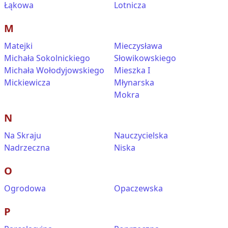
Łąkowa
Lotnicza
M
Matejki
Mieczysława
Michała Sokolnickiego
Słowikowskiego
Michała Wołodyjowskiego
Mieszka I
Mickiewicza
Młynarska
Mokra
N
Na Skraju
Nauczycielska
Nadrzeczna
Niska
O
Ogrodowa
Opaczewska
P